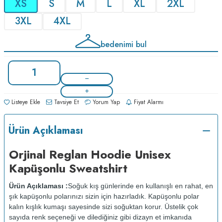
XS
S
M
L
XL
2XL
3XL
4XL
bedenimi bul
Listeye Ekle
Tavsiye Et
Yorum Yap
Fiyat Alarmı
Ürün Açıklaması
Orjinal Reglan Hoodie Unisex
Kapüşonlu Sweatshirt
Ürün Açıklaması :
Soğuk kış günlerinde en kullanışlı en rahat, en
şık kapüşonlu polarınızı sizin için hazırladık. Kapüşonlu polar
kalın kışlık kumaşı sayesinde sizi soğuktan korur. Üstelik çok
sayıda renk seçeneği ve dilediğiniz gibi dizayn et imkanıda