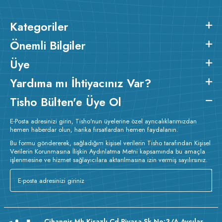
Kategoriler
Önemli Bilgiler
Üye
Yardıma mı İhtiyacınız Var?
Tisho Bülten'e Üye Ol
E-Posta adresinizi girin, Tisho'nun üyelerine özel ayrıcalıklarımızdan
hemen haberdar olun, harika fırsatlardan hemen faydalanın.
Bu formu göndererek, sağladığım kişisel verilerin Tisho tarafından Kişisel
Verilerin Korunmasına İlişkin Aydınlatma Metni kapsamında bu amaçla
işlenmesine ve hizmet sağlayıcılara aktarılmasına izin vermiş sayılırsınız.
Cihangir Mh Kirazlı Cd Piyasa Sk No:3/A Avcılar