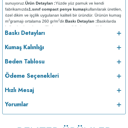
sunuyoruz.
Ürün Detayları :
Yüzde yüz pamuk ve kendi
fabrikamızda
1.sınıf compact penye kumaş
kullanılarak üretilen,
özel dikim ve işçilik uygulanan kaliteli bir üründür. Ürünün kumaş
2
2
m
gramajı ortalama 260 gr/m
dir.
Baskı Detayları :
Baskılarda
kullanılan boyalar sertifikalı ve güvenlidir; insan sağlığına zarar
Baskı Detayları
vermez.
Kumaş Kalınlığı :
o
Bakım :
Kısa programda maksimum 30
C sıcaklıkta ve tersten
Kumaş Kalınlığı
yıkanır.
Kuru temizleme yapılmaz.
Kurutma makinesinde
kurutulmaz.
Orta ısıda ve tersten ütülenir.
Beden Tablosu
Ödeme Seçenekleri
Hızlı Mesaj
Yorumlar