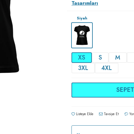
Tasarımları
Siyah
XS
S
M
3XL
4XL
SEPET
Listeye Ekle
Tavsiye Et
Yor