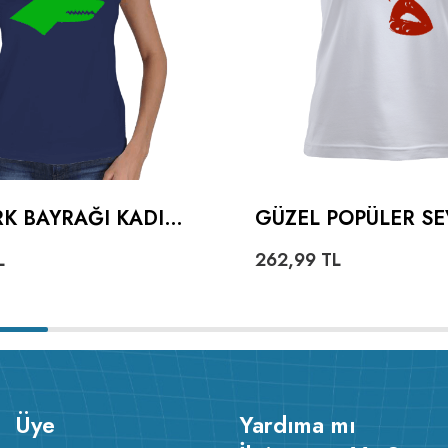
K BAYRAĞI KADIN
GÜZEL POPÜLER SE
KALPLI DUDAKLI K
L
262,99
TL
TIŞÖRT
Üye
Yardıma mı