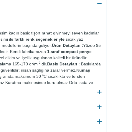
sim kadın basic tişört
rahat
giyinmeyi seven kadınlar
esimi ile
farklı renk seçenekleriyle
sıcak yaz
n modellerin başında geliyor.
Ürün Detayları :
Yüzde 95
dedir. Kendi fabrikamızda
1.sınıf compact penye
el dikim ve işçilik uygulanan kaliteli bir üründür.
2
talama 165-170 gr/m
dir.
Baskı Detayları :
Baskılarda
ve güvenlidir; insan sağlığına zarar vermez.
Kumaş
o
ogramda maksimum 30
C sıcaklıkta ve tersten
az.
Kurutma makinesinde kurutulmaz.
Orta ısıda ve