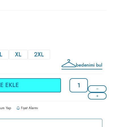
L
XL
2XL
bedenimi bul
E EKLE
um Yap
Fiyat Alarmı