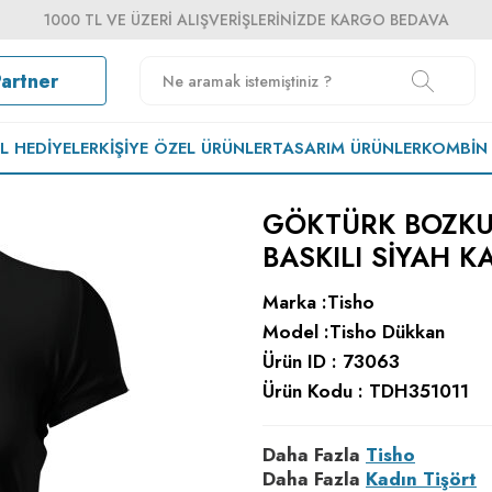
1000 TL VE ÜZERI ALIŞVERIŞLERINIZDE KARGO BEDAVA
Partner
EL HEDIYELER
KIŞIYE ÖZEL ÜRÜNLER
TASARIM ÜRÜNLER
KOMBIN
GÖKTÜRK BOZKU
BASKILI SIYAH K
Marka :
Tisho
Model :
Tisho Dükkan
Ürün ID :
73063
Ürün Kodu :
TDH351011
Daha Fazla
Tisho
Daha Fazla
Kadın Tişört