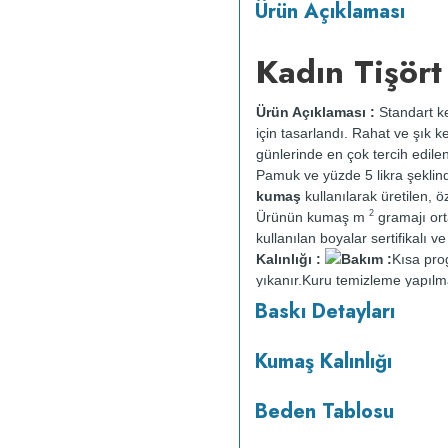
Ürün Açıklaması
Kadın Tişört
Ürün Açıklaması :
Standart ke
için tasarlandı. Rahat ve şık k
günlerinde en çok tercih edile
Pamuk ve yüzde 5 likra şeklin
kumaş
kullanılarak üretilen, öz
2
Ürünün kumaş m
gramajı or
kullanılan boyalar sertifikalı 
Kalınlığı :
Bakım :
Kısa pr
yıkanır.
Kuru temizleme yapılm
Baskı Detayları
Kumaş Kalınlığı
Beden Tablosu