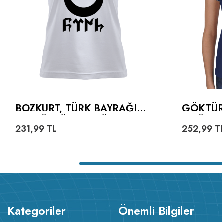
BOZKURT, TÜRK BAYRAĞI
GÖKTÜR
VE GÖKTÜRKÇE TÜRK
TIŞÖRT
231,99
TL
252,99
T
YAZILI KADIN TIŞÖRT
Kategoriler
Önemli Bilgiler