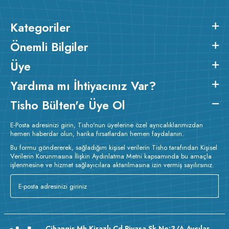
Kategoriler
Önemli Bilgiler
Üye
Yardıma mı İhtiyacınız Var?
Tisho Bülten'e Üye Ol
E-Posta adresinizi girin, Tisho'nun üyelerine özel ayrıcalıklarımızdan
hemen haberdar olun, harika fırsatlardan hemen faydalanın.
Bu formu göndererek, sağladığım kişisel verilerin Tisho tarafından Kişisel
Verilerin Korunmasına İlişkin Aydınlatma Metni kapsamında bu amaçla
işlenmesine ve hizmet sağlayıcılara aktarılmasına izin vermiş sayılırsınız.
Cihangir Mh Kirazlı Cd Piyasa Sk No:3/A Avcılar