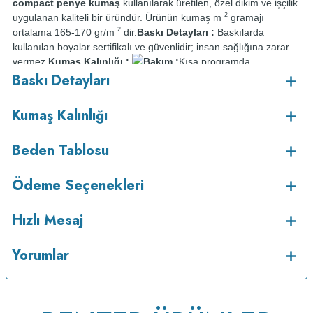
compact penye kumaş
kullanılarak üretilen, özel dikim ve işçilik
2
uygulanan kaliteli bir üründür. Ürünün kumaş m
gramajı
2
ortalama 165-170 gr/m
dir.
Baskı Detayları :
Baskılarda
kullanılan boyalar sertifikalı ve güvenlidir; insan sağlığına zarar
vermez.
Kumaş Kalınlığı :
Bakım :
Kısa programda
o
Baskı Detayları
maksimum 30
C sıcaklıkta ve tersten yıkanır.
Kuru temizleme
yapılmaz.
Kurutma makinesinde kurutulmaz.
Orta ısıda ve tersten
Kumaş Kalınlığı
Beden Tablosu
Ödeme Seçenekleri
Hızlı Mesaj
Yorumlar
ütülenir.