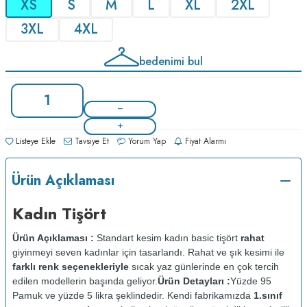
XS
S
M
L
XL
2XL
3XL
4XL
bedenimi bul
Listeye Ekle
Tavsiye Et
Yorum Yap
Fiyat Alarmı
Ürün Açıklaması
Kadın Tişört
Ürün Açıklaması :
Standart kesim kadın basic tişört
rahat
giyinmeyi seven kadınlar için tasarlandı. Rahat ve şık kesimi ile
farklı renk seçenekleriyle
sıcak yaz günlerinde en çok tercih
edilen modellerin başında geliyor.
Ürün Detayları :
Yüzde 95
Pamuk ve yüzde 5 likra şeklindedir. Kendi fabrikamızda
1.sınıf