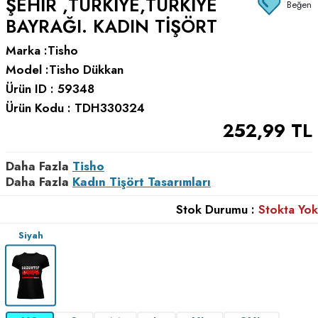
ŞEHIR ,TÜRKIYE,TÜRKIYE
Beğen
BAYRAĞI. KADIN TIŞÖRT
Marka :
Tisho
Model :
Tisho Dükkan
Ürün ID :
59348
Ürün Kodu :
TDH330324
252,99
TL
Daha Fazla
Tisho
Daha Fazla
Kadın Tişört Tasarımları
Stok Durumu :
Stokta Yok
Siyah