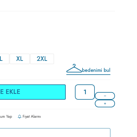
L
XL
2XL
bedenimi bul
E EKLE
um Yap
Fiyat Alarmı