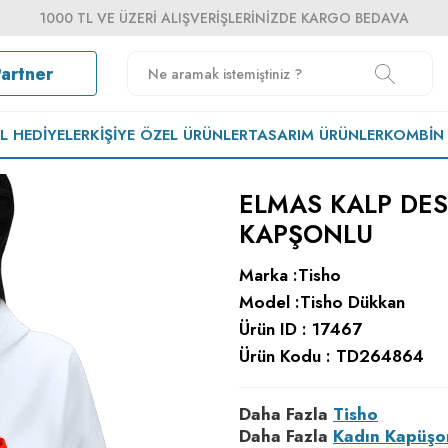
1000 TL VE ÜZERI ALIŞVERIŞLERINIZDE KARGO BEDAVA
Partner
EL HEDIYELER
KIŞIYE ÖZEL ÜRÜNLER
TASARIM ÜRÜNLER
KOMBIN
ELMAS KALP DES
KAPŞONLU
Marka :
Tisho
Model :
Tisho Dükkan
Ürün ID :
17467
Ürün Kodu :
TD264864
Daha Fazla
Tisho
Daha Fazla
Kadın Kapüşo