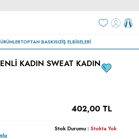
 ÜRÜNLER
TOPTAN BASKISIZ
İŞ ELBISELERI
ENLI KADIN SWEAT KADIN
402,00
TL
Stok Durumu :
Stokta Yok
nlu