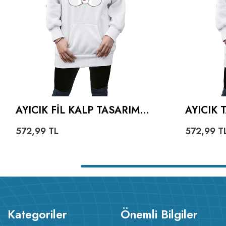
AYICIK FIL KALP TASARIMLI
AYICIK 
KADIN UZUN HOODIE
UZUN H
572,99
TL
572,99
T
KAPÜŞONLU SWEATSHIRT
SWEATS
Kategoriler
Önemli Bilgiler