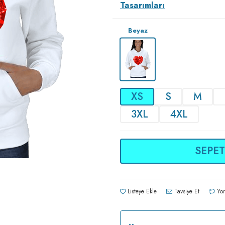
Tasarımları
Beyaz
XS
S
M
3XL
4XL
SEPET
Listeye Ekle
Tavsiye Et
Yor