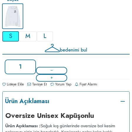
S
M
L
bedenimi bul
Listeye Ekle
Tavsiye Et
Yorum Yap
Fiyat Alarmı
Ürün Açıklaması
Oversize Unisex Kapüşonlu
Ürün Açıklaması :
Soğuk kış günlerinde oversize bol kesim
polarınızı sizin için hazırladık. Kapüşonlu polar kalın kışlık