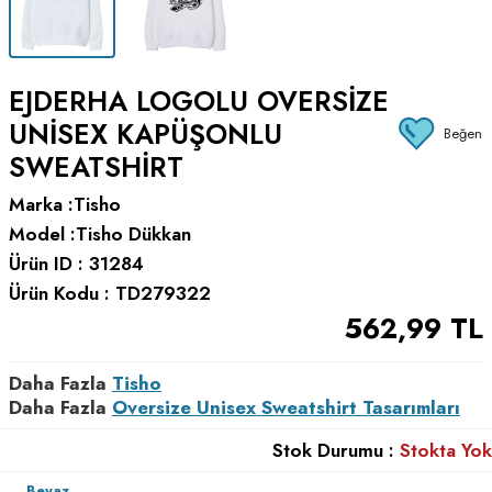
EJDERHA LOGOLU OVERSIZE
UNISEX KAPÜŞONLU
Beğen
SWEATSHIRT
Marka :
Tisho
Model :
Tisho Dükkan
Ürün ID :
31284
Ürün Kodu :
TD279322
562,99
TL
Daha Fazla
Tisho
Daha Fazla
Oversize Unisex Sweatshirt Tasarımları
Stok Durumu :
Stokta Yok
Beyaz