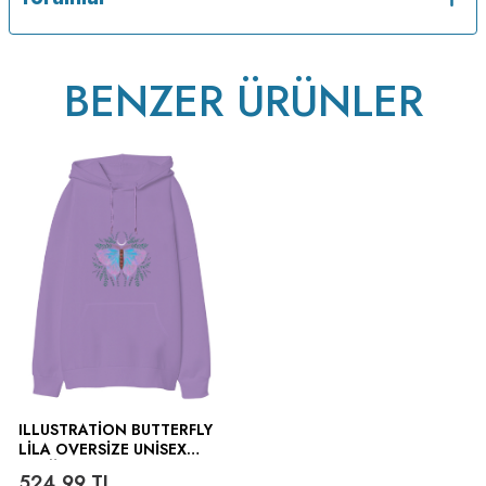
v223.21
BENZER ÜRÜNLER
ILLUSTRATION BUTTERFLY
LILA OVERSIZE UNISEX
KAPÜŞONLU SWEATSHIRT
524,99
TL