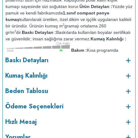
kumaşı sayesinde sizi soğuktan korur.
Ürün Detayları :
Yüzde yüz
pamuk ve kendi fabrikamızda
1.sınıf compact penye
kumaş
kullanılarak üretilen, özel dikim ve işçilik uygulanan kaliteli
2
bir üründür. Ürünün kumaş m
gramajı ortalama 260
2
gr/m
dir.
Baskı Detayları :
Baskılarda kullanılan boyalar sertifikalı
ve güvenlidir; insan sağlığına zarar vermez.
Kumaş Kalınlığı :
Bakım :
Kısa programda
o
maksimum 30
C sıcaklıkta ve tersten yıkanır.
Kuru temizleme
Baskı Detayları
yapılmaz.
Kurutma makinesinde kurutulmaz.
Orta ısıda ve tersten
ütülenir.
Kumaş Kalınlığı
Beden Tablosu
Ödeme Seçenekleri
Hızlı Mesaj
Yorumlar