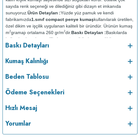
sayıda renk seçeneği ve dilediğiniz gibi dizayn et imkanıda
sunuyoruz.
Ürün Detayları :
Yüzde yüz pamuk ve kendi
fabrikamızda
1.sınıf compact penye kumaş
kullanılarak üretilen,
özel dikim ve işçilik uygulanan kaliteli bir üründür. Ürünün kumaş
2
2
m
gramajı ortalama 260 gr/m
dir.
Baskı Detayları :
Baskılarda
kullanılan boyalar sertifikalı ve güvenlidir; insan sağlığına zarar
Baskı Detayları
vermez.
Kumaş Kalınlığı :
o
Bakım :
Kısa programda maksimum 30
C sıcaklıkta ve tersten
Kumaş Kalınlığı
yıkanır.
Kuru temizleme yapılmaz.
Kurutma makinesinde
kurutulmaz.
Orta ısıda ve tersten ütülenir.
Beden Tablosu
Ödeme Seçenekleri
Hızlı Mesaj
Yorumlar