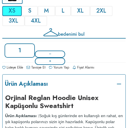
XS
S
M
L
XL
2XL
3XL
4XL
bedenimi bul
Listeye Ekle
Tavsiye Et
Yorum Yap
Fiyat Alarmı
Ürün Açıklaması
Orjinal Reglan Hoodie Unisex
Kapüşonlu Sweatshirt
Ürün Açıklaması :
Soğuk kış günlerinde en kullanışlı en rahat, en
şık kapüşonlu polarınızı sizin için hazırladık. Kapüşonlu polar
kalın kışlık kumaşı sayesinde sizi soğuktan korur. Üstelik çok