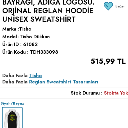
BAYRAĞI, ADIGA LOGOSU.
Beğen
ORJINAL REGLAN HOODIE
UNISEX SWEATSHIRT
Marka :
Tisho
Model :
Tisho Dükkan
Ürün ID :
61082
Ürün Kodu :
TDH333098
515,99
TL
Daha Fazla
Tisho
Daha Fazla
Reglan Sweatshirt Tasarımları
Stok Durumu :
Stokta Yok
Siyah/Beyaz