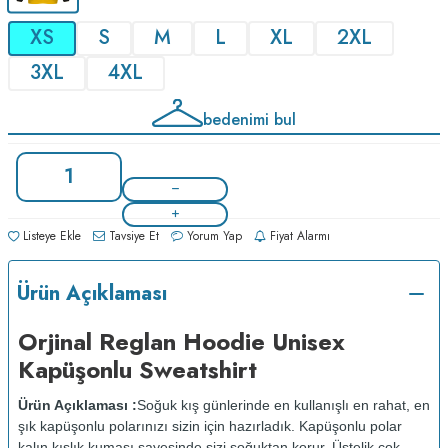
XS
S
M
L
XL
2XL
3XL
4XL
bedenimi bul
Listeye Ekle
Tavsiye Et
Yorum Yap
Fiyat Alarmı
Ürün Açıklaması
Orjinal Reglan Hoodie Unisex
Kapüşonlu Sweatshirt
Ürün Açıklaması :
Soğuk kış günlerinde en kullanışlı en rahat, en
şık kapüşonlu polarınızı sizin için hazırladık. Kapüşonlu polar
kalın kışlık kumaşı sayesinde sizi soğuktan korur. Üstelik çok