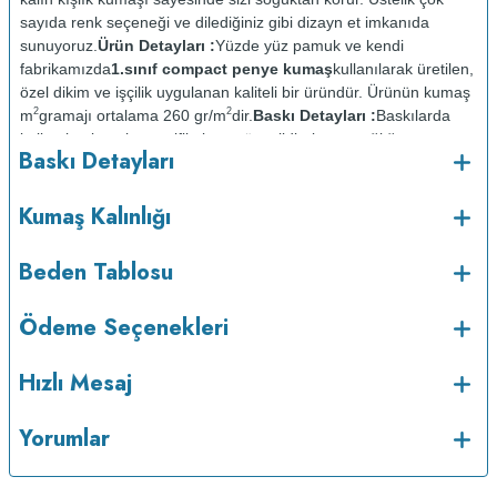
sayıda renk seçeneği ve dilediğiniz gibi dizayn et imkanıda
sunuyoruz.
Ürün Detayları :
Yüzde yüz pamuk ve kendi
fabrikamızda
1.sınıf compact penye kumaş
kullanılarak üretilen,
özel dikim ve işçilik uygulanan kaliteli bir üründür. Ürünün kumaş
2
2
m
gramajı ortalama 260 gr/m
dir.
Baskı Detayları :
Baskılarda
kullanılan boyalar sertifikalı ve güvenlidir; insan sağlığına zarar
Baskı Detayları
vermez.
Kumaş Kalınlığı :
o
Bakım :
Kısa programda maksimum 30
C sıcaklıkta ve tersten
Kumaş Kalınlığı
yıkanır.
Kuru temizleme yapılmaz.
Kurutma makinesinde
kurutulmaz.
Orta ısıda ve tersten ütülenir.
Beden Tablosu
Ödeme Seçenekleri
Hızlı Mesaj
Yorumlar