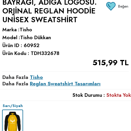
BAYRAĞI, ADIGA LOGOSU.
Beğen
ORJINAL REGLAN HOODIE
UNISEX SWEATSHIRT
Marka :
Tisho
Model :
Tisho Dükkan
Ürün ID :
60952
Ürün Kodu :
TDH332678
515,99
TL
Daha Fazla
Tisho
Daha Fazla
Reglan Sweatshirt Tasarımları
Stok Durumu :
Stokta Yok
Sarı/Siyah