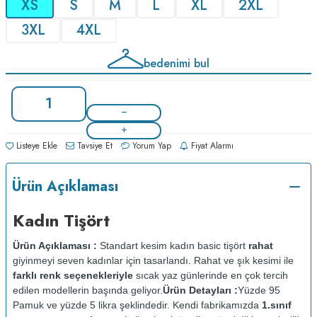
XS
S
M
L
XL
2XL
3XL
4XL
bedenimi bul
Listeye Ekle
Tavsiye Et
Yorum Yap
Fiyat Alarmı
Ürün Açıklaması
Kadın Tişört
Ürün Açıklaması :
Standart kesim kadın basic tişört
rahat
giyinmeyi seven kadınlar için tasarlandı. Rahat ve şık kesimi ile
farklı renk seçenekleriyle
sıcak yaz günlerinde en çok tercih
edilen modellerin başında geliyor.
Ürün Detayları :
Yüzde 95
Pamuk ve yüzde 5 likra şeklindedir. Kendi fabrikamızda
1.sınıf