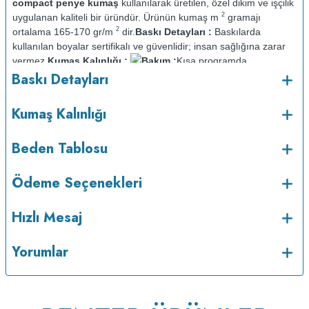
compact penye kumaş
kullanılarak üretilen, özel dikim ve işçilik
2
uygulanan kaliteli bir üründür. Ürünün kumaş m
gramajı
2
ortalama 165-170 gr/m
dir.
Baskı Detayları :
Baskılarda
kullanılan boyalar sertifikalı ve güvenlidir; insan sağlığına zarar
vermez.
Kumaş Kalınlığı :
Bakım :
Kısa programda
o
Baskı Detayları
maksimum 30
C sıcaklıkta ve tersten yıkanır.
Kuru temizleme
yapılmaz.
Kurutma makinesinde kurutulmaz.
Orta ısıda ve tersten
Kumaş Kalınlığı
Beden Tablosu
Ödeme Seçenekleri
Hızlı Mesaj
Yorumlar
ütülenir.