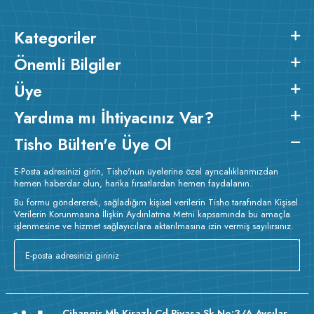
Kategoriler
Önemli Bilgiler
Üye
Yardıma mı İhtiyacınız Var?
Tisho Bülten'e Üye Ol
E-Posta adresinizi girin, Tisho'nun üyelerine özel ayrıcalıklarımızdan
hemen haberdar olun, harika fırsatlardan hemen faydalanın.
Bu formu göndererek, sağladığım kişisel verilerin Tisho tarafından Kişisel
Verilerin Korunmasına İlişkin Aydınlatma Metni kapsamında bu amaçla
işlenmesine ve hizmet sağlayıcılara aktarılmasına izin vermiş sayılırsınız.
Cihangir Mh Kirazlı Cd Piyasa Sk No:3/A Avcılar