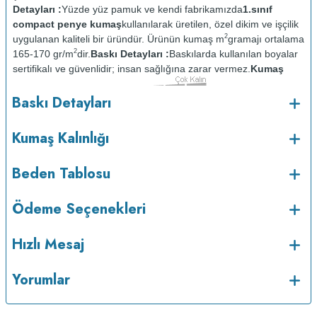
Detayları :
Yüzde yüz pamuk ve kendi fabrikamızda
1.sınıf
compact penye kumaş
kullanılarak üretilen, özel dikim ve işçilik
2
uygulanan kaliteli bir üründür. Ürünün kumaş m
gramajı ortalama
2
165-170 gr/m
dir.
Baskı Detayları :
Baskılarda kullanılan boyalar
sertifikalı ve güvenlidir; insan sağlığına zarar vermez.
Kumaş
Kalınlığı :
Bakım :
Kısa
Baskı Detayları
o
programda maksimum 30
de ve tersten yıkanır.
Kuru temizleme
yapılmaz.
Kurutma makinesinde kurutulmaz.
Orta ısıda ve tersten
Kumaş Kalınlığı
Beden Tablosu
Ödeme Seçenekleri
Hızlı Mesaj
Yorumlar