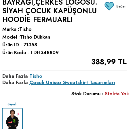
BAYRAĞI,ÇERKES LOGOSU.
Beğen
SIYAH ÇOCUK KAPÜŞONLU
HOODIE FERMUARLI
Marka :
Tisho
Model :
Tisho Dükkan
Ürün ID :
71358
Ürün Kodu :
TDH348809
388,99
TL
Daha Fazla
Tisho
Daha Fazla
Çocuk Unisex Sweatshirt Tasarımları
Stok Durumu :
Stokta Yok
Siyah