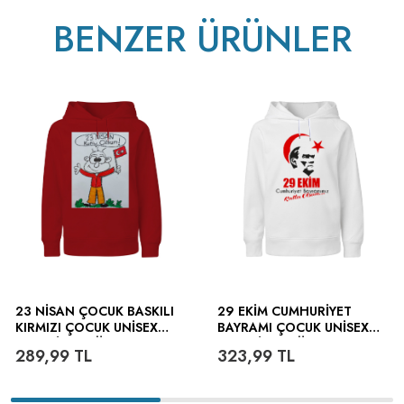
ütülenir.
BENZER ÜRÜNLER
23 NISAN ÇOCUK BASKILI
29 EKIM CUMHURIYET
KIRMIZI ÇOCUK UNISEX
BAYRAMI ÇOCUK UNISEX
HOODIE KAPÜŞONLU
HOODIE KAPÜŞONLU
289,99
TL
323,99
TL