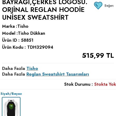
BAYRAĞI,ÇERKES LOGOSU.
Beğen
ORJINAL REGLAN HOODIE
UNISEX SWEATSHIRT
Marka :
Tisho
Model :
Tisho Dükkan
Ürün ID :
58851
Ürün Kodu :
TDH329094
515,99
TL
Daha Fazla
Tisho
Daha Fazla
Reglan Sweatshirt Tasarımları
Stok Durumu :
Stokta Yok
Siyah/Beyaz