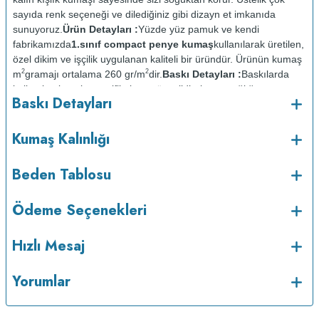
sayıda renk seçeneği ve dilediğiniz gibi dizayn et imkanıda
sunuyoruz.
Ürün Detayları :
Yüzde yüz pamuk ve kendi
fabrikamızda
1.sınıf compact penye kumaş
kullanılarak üretilen,
özel dikim ve işçilik uygulanan kaliteli bir üründür. Ürünün kumaş
2
2
m
gramajı ortalama 260 gr/m
dir.
Baskı Detayları :
Baskılarda
kullanılan boyalar sertifikalı ve güvenlidir; insan sağlığına zarar
Baskı Detayları
vermez.
Kumaş Kalınlığı :
o
Bakım :
Kısa programda maksimum 30
C sıcaklıkta ve tersten
Kumaş Kalınlığı
yıkanır.
Kuru temizleme yapılmaz.
Kurutma makinesinde
kurutulmaz.
Orta ısıda ve tersten ütülenir.
Beden Tablosu
Ödeme Seçenekleri
Hızlı Mesaj
Yorumlar