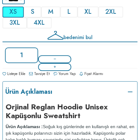
XS
S
M
L
XL
2XL
3XL
4XL
bedenimi bul
Listeye Ekle
Tavsiye Et
Yorum Yap
Fiyat Alarmı
Ürün Açıklaması
Orjinal Reglan Hoodie Unisex
Kapüşonlu Sweatshirt
Ürün Açıklaması :
Soğuk kış günlerinde en kullanışlı en rahat, en
şık kapüşonlu polarınızı sizin için hazırladık. Kapüşonlu polar
kalın kışlık kumaşı sayesinde sizi soğuktan korur. Üstelik çok