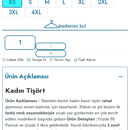
XS
S
M
L
XL
2XL
3XL
4XL
bedenimi bul
Listeye Ekle
Tavsiye Et
Yorum Yap
Fiyat Alarmı
Ürün Açıklaması
Kadın Tişört
Ürün Açıklaması :
Standart kesim kadın basic tişört
rahat
giyinmeyi seven kadınlar için tasarlandı. Rahat ve şık kesimi ile
farklı renk seçenekleriyle
sıcak yaz günlerinde en çok tercih
edilen modellerin başında geliyor.
Ürün Detayları :
Yüzde 95
Pamuk ve yüzde 5 likra şeklindedir. Kendi fabrikamızda
1.sınıf