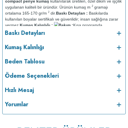
compact penye kumaş
kullanılarak üretilen, özel dikim ve işçilik
2
uygulanan kaliteli bir üründür. Ürünün kumaş m
gramajı
2
ortalama 165-170 gr/m
dir.
Baskı Detayları :
Baskılarda
kullanılan boyalar sertifikalı ve güvenlidir; insan sağlığına zarar
vermez.
Kumaş Kalınlığı :
Bakım :
Kısa programda
o
Baskı Detayları
maksimum 30
C sıcaklıkta ve tersten yıkanır.
Kuru temizleme
yapılmaz.
Kurutma makinesinde kurutulmaz.
Orta ısıda ve tersten
Kumaş Kalınlığı
Beden Tablosu
Ödeme Seçenekleri
Hızlı Mesaj
Yorumlar
ütülenir.