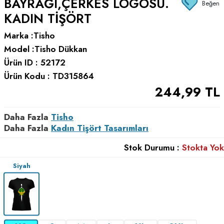
BAYRAĞI,ÇERKES LOGOSU.
Beğen
KADIN TIŞÖRT
Marka :
Tisho
Model :
Tisho Dükkan
Ürün ID :
52172
Ürün Kodu :
TD315864
244,99
TL
Daha Fazla
Tisho
Daha Fazla
Kadın Tişört Tasarımları
Stok Durumu :
Stokta Yok
Siyah