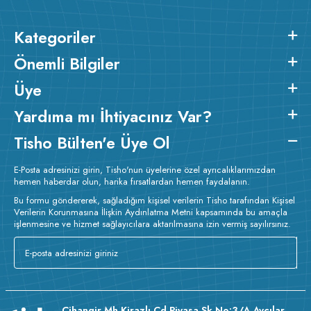
Kategoriler
Önemli Bilgiler
Üye
Yardıma mı İhtiyacınız Var?
Tisho Bülten'e Üye Ol
E-Posta adresinizi girin, Tisho'nun üyelerine özel ayrıcalıklarımızdan
hemen haberdar olun, harika fırsatlardan hemen faydalanın.
Bu formu göndererek, sağladığım kişisel verilerin Tisho tarafından Kişisel
Verilerin Korunmasına İlişkin Aydınlatma Metni kapsamında bu amaçla
işlenmesine ve hizmet sağlayıcılara aktarılmasına izin vermiş sayılırsınız.
Cihangir Mh Kirazlı Cd Piyasa Sk No:3/A Avcılar