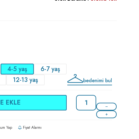
4-5 yaş
6-7 yaş
12-13 yaş
bedenimi bul
E EKLE
um Yap
Fiyat Alarmı