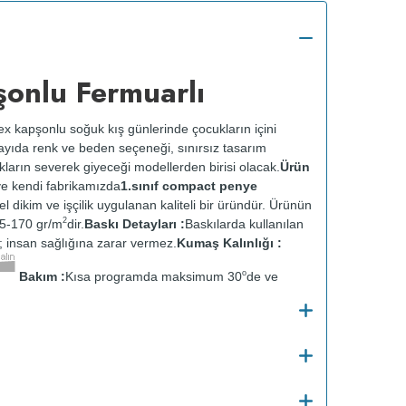
onlu Fermuarlı
x kapşonlu soğuk kış günlerinde çocukların içini
sayıda renk ve beden seçeneği, sınırsız tasarım
ların severek giyeceği modellerden birisi olacak.
Ürün
e kendi fabrikamızda
1.sınıf compact penye
zel dikim ve işçilik uygulanan kaliteli bir üründür. Ürünün
2
65-170 gr/m
dir.
Baskı Detayları :
Baskılarda kullanılan
ir; insan sağlığına zarar vermez.
Kumaş Kalınlığı :
o
Bakım :
Kısa programda maksimum 30
de ve
 yapılmaz.
Kurutma makinesinde kurutulmaz.
Orta