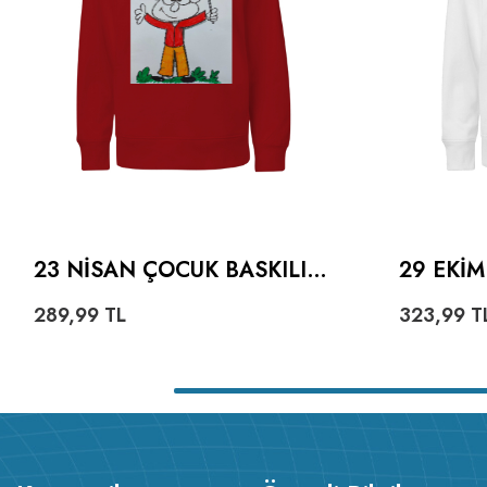
23 NISAN ÇOCUK BASKILI
29 EKI
KIRMIZI ÇOCUK UNISEX
BAYRAM
289,99
TL
323,99
T
HOODIE KAPÜŞONLU
HOODIE