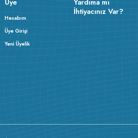
Üye
Yardıma mı
İhtiyacınız Var?
Hesabım
Üye Girişi
Yeni Üyelik