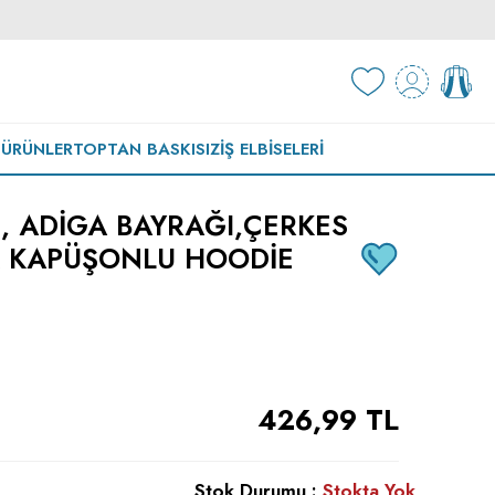
 ÜRÜNLER
TOPTAN BASKISIZ
İŞ ELBISELERI
, ADIGA BAYRAĞI,ÇERKES
 KAPÜŞONLU HOODIE
426,99
TL
Stok Durumu :
Stokta Yok