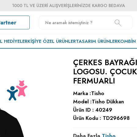
1000 TL VE ÜZERI ALIŞVERIŞLERINIZDE KARGO BEDAVA
Partner
EL HEDIYELER
KIŞIYE ÖZEL ÜRÜNLER
TASARIM ÜRÜNLER
KOMBIN
ÇERKES BAYRAĞI
LOGOSU. ÇOCUK
FERMUARLI
Marka :
Tisho
Model :
Tisho Dükkan
Ürün ID :
40249
Ürün Kodu :
TD296698
Daha Fazla
Tisho