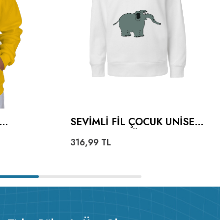
SEVIMLI FIL ÇOCUK UNISEX
IE
HOODIE KAPÜŞONLU
316,99
TL