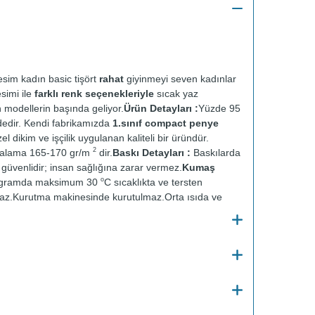
sim kadın basic tişört
rahat
giyinmeyi seven kadınlar
esimi ile
farklı renk seçenekleriyle
sıcak yaz
n modellerin başında geliyor.
Ürün Detayları :
Yüzde 95
dedir. Kendi fabrikamızda
1.sınıf compact penye
el dikim ve işçilik uygulanan kaliteli bir üründür.
2
talama 165-170 gr/m
dir.
Baskı Detayları :
Baskılarda
ve güvenlidir; insan sağlığına zarar vermez.
Kumaş
o
ogramda maksimum 30
C sıcaklıkta ve tersten
az.
Kurutma makinesinde kurutulmaz.
Orta ısıda ve