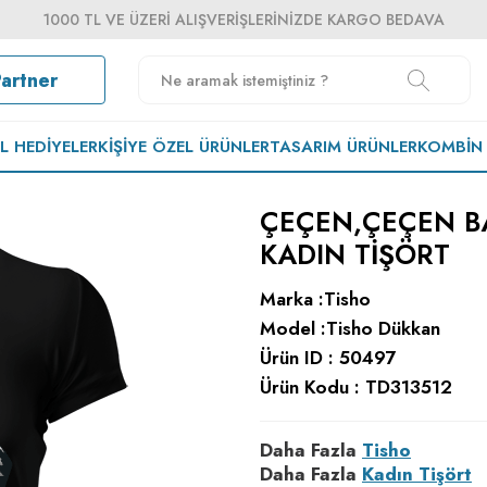
1000 TL VE ÜZERI ALIŞVERIŞLERINIZDE KARGO BEDAVA
Partner
EL HEDIYELER
KIŞIYE ÖZEL ÜRÜNLER
TASARIM ÜRÜNLER
KOMBIN
ÇEÇEN,ÇEÇEN B
KADIN TIŞÖRT
Marka :
Tisho
Model :
Tisho Dükkan
Ürün ID :
50497
Ürün Kodu :
TD313512
Daha Fazla
Tisho
Daha Fazla
Kadın Tişört