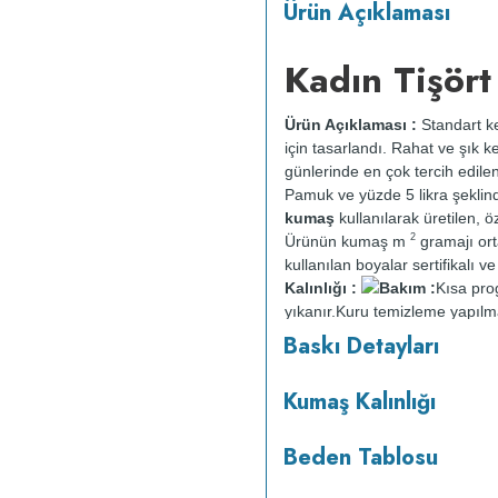
Ürün Açıklaması
Kadın Tişört
Ürün Açıklaması :
Standart ke
için tasarlandı. Rahat ve şık k
günlerinde en çok tercih edile
Pamuk ve yüzde 5 likra şeklin
kumaş
kullanılarak üretilen, öz
2
Ürünün kumaş m
gramajı or
kullanılan boyalar sertifikalı 
Kalınlığı :
Bakım :
Kısa pr
yıkanır.
Kuru temizleme yapılm
Baskı Detayları
Kumaş Kalınlığı
Beden Tablosu