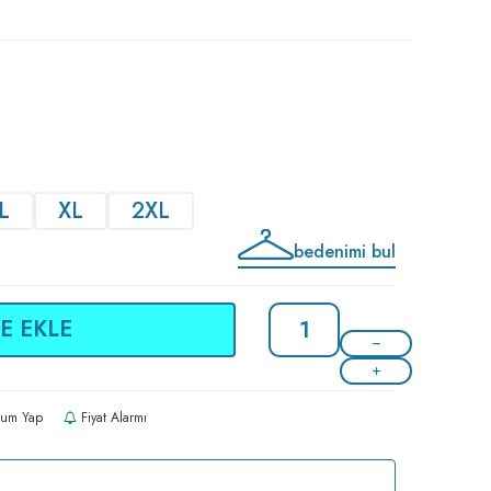
L
XL
2XL
bedenimi bul
E EKLE
um Yap
Fiyat Alarmı