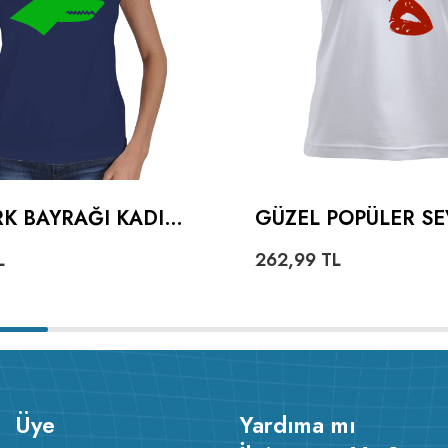
K BAYRAĞI KADIN
GÜZEL POPÜLER SE
KALPLI DUDAKLI K
L
262,99
TL
TIŞÖRT
Üye
Yardıma mı