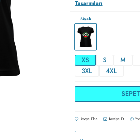
Tasarımları
Siyah
XS
S
M
3XL
4XL
SEPET
Listeye Ekle
Tavsiye Et
Yor