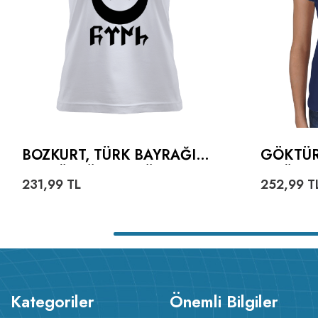
BOZKURT, TÜRK BAYRAĞI
GÖKTÜR
VE GÖKTÜRKÇE TÜRK
TIŞÖRT
231,99
TL
252,99
T
YAZILI KADIN TIŞÖRT
Kategoriler
Önemli Bilgiler