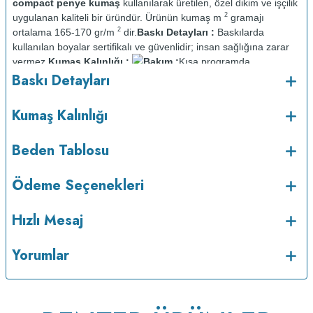
compact penye kumaş
kullanılarak üretilen, özel dikim ve işçilik
2
uygulanan kaliteli bir üründür. Ürünün kumaş m
gramajı
2
ortalama 165-170 gr/m
dir.
Baskı Detayları :
Baskılarda
kullanılan boyalar sertifikalı ve güvenlidir; insan sağlığına zarar
vermez.
Kumaş Kalınlığı :
Bakım :
Kısa programda
o
Baskı Detayları
maksimum 30
C sıcaklıkta ve tersten yıkanır.
Kuru temizleme
yapılmaz.
Kurutma makinesinde kurutulmaz.
Orta ısıda ve tersten
Kumaş Kalınlığı
Beden Tablosu
Ödeme Seçenekleri
Hızlı Mesaj
Yorumlar
ütülenir.