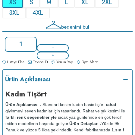
XS
S
M
L
XL
2XL
3XL
4XL
bedenimi bul
Listeye Ekle
Tavsiye Et
Yorum Yap
Fiyat Alarmı
Ürün Açıklaması
Kadın Tişört
Ürün Açıklaması :
Standart kesim kadın basic tişört
rahat
giyinmeyi seven kadınlar için tasarlandı. Rahat ve şık kesimi ile
farklı renk seçenekleriyle
sıcak yaz günlerinde en çok tercih
edilen modellerin başında geliyor.
Ürün Detayları :
Yüzde 95
Pamuk ve yüzde 5 likra şeklindedir. Kendi fabrikamızda
1.sınıf