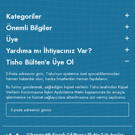
Kategoriler
Önemli Bilgiler
Üye
Yardıma mı İhtiyacınız Var?
Tisho Bülten'e Üye Ol
E-Posta adresinizi girin, Tisho'nun üyelerine özel ayrıcalıklarımızdan
hemen haberdar olun, harika fırsatlardan hemen faydalanın.
Bu formu göndererek, sağladığım kişisel verilerin Tisho tarafından Kişisel
Verilerin Korunmasına İlişkin Aydınlatma Metni kapsamında bu amaçla
işlenmesine ve hizmet sağlayıcılara aktarılmasına izin vermiş sayılırsınız.
Cihangir Mh Kirazlı Cd Piyasa Sk No:3/A Avcılar