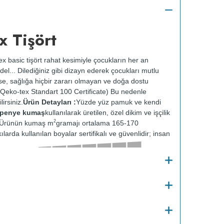
x Tişört
x basic tişört rahat kesimiyle çocukların her an
el... Dilediğiniz gibi dizayn ederek çocukları mutlu
 ise, sağlığa hiçbir zararı olmayan ve doğa dostu
Qeko-tex Standart 100 Certificate) Bu nedenle
irsiniz.
Ürün Detayları :
Yüzde yüz pamuk ve kendi
t penye kumaş
kullanılarak üretilen, özel dikim ve işçilik
2
r. Ürünün kumaş m
gramajı ortalama 165-170
ılarda kullanılan boyalar sertifikalı ve güvenlidir; insan
Kalınlığı :
Bakım
o
30
de ve tersten yıkanır.
Kuru temizleme
e kurutulmaz.
Orta ısıda ve tersten ütülenir.