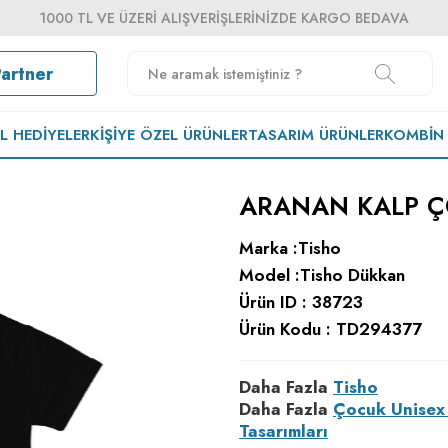
1000 TL VE ÜZERI ALIŞVERIŞLERINIZDE KARGO BEDAVA
Partner
EL HEDIYELER
KIŞIYE ÖZEL ÜRÜNLER
TASARIM ÜRÜNLER
KOMBIN
ARANAN KALP Ç
Marka :
Tisho
Model :
Tisho Dükkan
Ürün ID :
38723
Ürün Kodu :
TD294377
Daha Fazla
Tisho
Daha Fazla
Çocuk Unisex 
Tasarımları