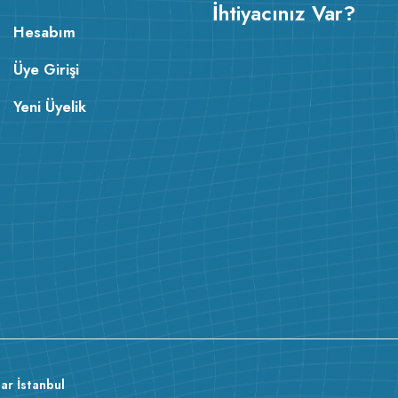
İhtiyacınız Var?
Hesabım
Üye Girişi
Yeni Üyelik
v223.22
ar İstanbul