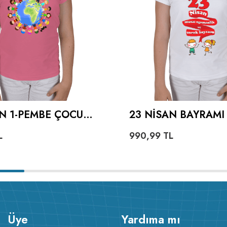
AN 1-PEMBE ÇOCUK
23 NISAN BAYRAMI
 KOL
KARPUZ KOL
L
990,99
TL
Üye
Yardıma mı