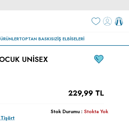
 ÜRÜNLER
TOPTAN BASKISIZ
İŞ ELBISELERI
OCUK UNISEX
229,99
TL
Stok Durumu :
Stokta Yok
Tişört