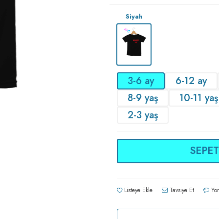
Siyah
3-6 ay
6-12 ay
8-9 yaş
10-11 yaş
2-3 yaş
SEPET
Listeye Ekle
Tavsiye Et
Yor