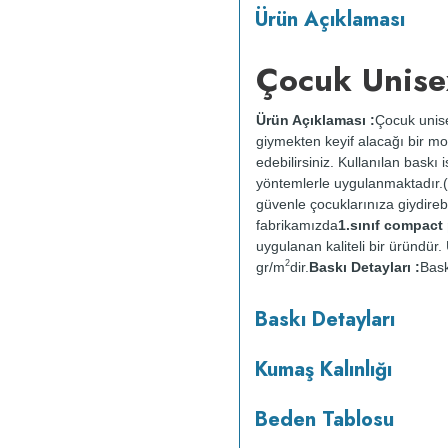
Ürün Açıklaması
Çocuk Unise
Ürün Açıklaması :
Çocuk unise
giymekten keyif alacağı bir mod
edebilirsiniz. Kullanılan baskı
yöntemlerle uygulanmaktadır.(
güvenle çocuklarınıza giydirebil
fabrikamızda
1.sınıf compac
uygulanan kaliteli bir üründü
2
gr/m
dir.
Baskı Detayları :
Bask
sağlığına zarar vermez.
Kumaş 
Baskı Detayları
:
Kısa programda maksimum 
yapılmaz.
Kurutma makinesind
Kumaş Kalınlığı
Beden Tablosu