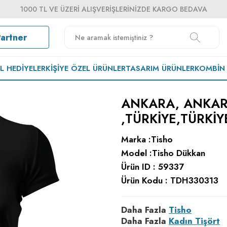
1000 TL VE ÜZERI ALIŞVERIŞLERINIZDE KARGO BEDAVA
Partner
EL HEDIYELER
KIŞIYE ÖZEL ÜRÜNLER
TASARIM ÜRÜNLER
KOMBIN
ANKARA, ANKAR
,TÜRKIYE,TÜRKIY
Marka :
Tisho
Model :
Tisho Dükkan
Ürün ID :
59337
Ürün Kodu :
TDH330313
Daha Fazla
Tisho
Daha Fazla
Kadın Tişört