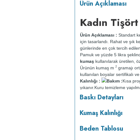
Ürün Açıklaması
Kadın Tişört
Ürün Açıklaması :
Standart ke
için tasarlandı. Rahat ve şık k
günlerinde en çok tercih edile
Pamuk ve yüzde 5 likra şeklin
kumaş
kullanılarak üretilen, öz
2
Ürünün kumaş m
gramajı or
kullanılan boyalar sertifikalı 
Kalınlığı :
Bakım :
Kısa pr
yıkanır.
Kuru temizleme yapılm
Baskı Detayları
Kumaş Kalınlığı
Beden Tablosu