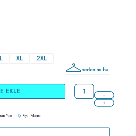
L
XL
2XL
bedenimi bul
E EKLE
um Yap
Fiyat Alarmı