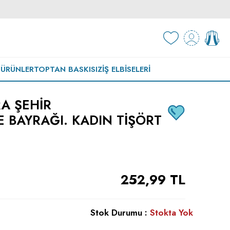
 ÜRÜNLER
TOPTAN BASKISIZ
İŞ ELBISELERI
A ŞEHIR
E BAYRAĞI. KADIN TIŞÖRT
252,99
TL
Stok Durumu :
Stokta Yok