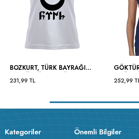
BOZKURT, TÜRK BAYRAĞI
GÖKTÜR
VE GÖKTÜRKÇE TÜRK
TIŞÖRT
231,99
TL
252,99
T
YAZILI KADIN TIŞÖRT
Kategoriler
Önemli Bilgiler