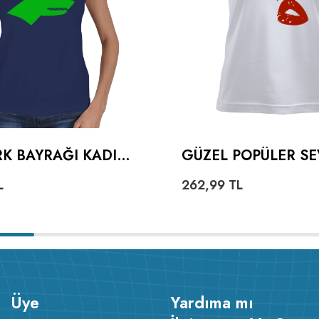
K BAYRAĞI KADIN
GÜZEL POPÜLER SE
KALPLI DUDAKLI K
L
262,99
TL
TIŞÖRT
Üye
Yardıma mı