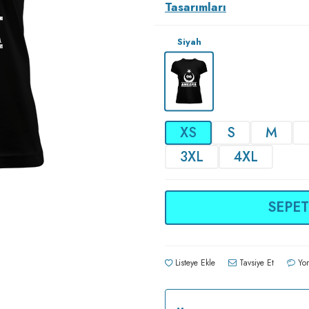
Tasarımları
Siyah
XS
S
M
3XL
4XL
SEPET
Listeye Ekle
Tavsiye Et
Yor