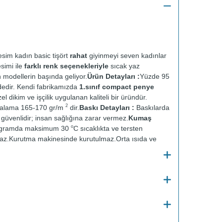
sim kadın basic tişört
rahat
giyinmeyi seven kadınlar
esimi ile
farklı renk seçenekleriyle
sıcak yaz
n modellerin başında geliyor.
Ürün Detayları :
Yüzde 95
dedir. Kendi fabrikamızda
1.sınıf compact penye
el dikim ve işçilik uygulanan kaliteli bir üründür.
2
talama 165-170 gr/m
dir.
Baskı Detayları :
Baskılarda
ve güvenlidir; insan sağlığına zarar vermez.
Kumaş
o
ogramda maksimum 30
C sıcaklıkta ve tersten
az.
Kurutma makinesinde kurutulmaz.
Orta ısıda ve