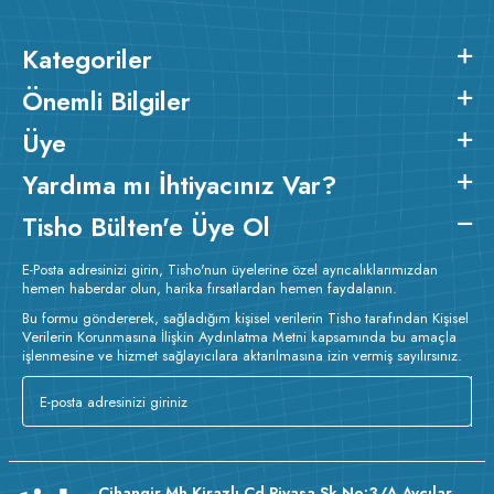
Kategoriler
Önemli Bilgiler
Üye
Yardıma mı İhtiyacınız Var?
Tisho Bülten'e Üye Ol
E-Posta adresinizi girin, Tisho'nun üyelerine özel ayrıcalıklarımızdan
hemen haberdar olun, harika fırsatlardan hemen faydalanın.
Bu formu göndererek, sağladığım kişisel verilerin Tisho tarafından Kişisel
Verilerin Korunmasına İlişkin Aydınlatma Metni kapsamında bu amaçla
işlenmesine ve hizmet sağlayıcılara aktarılmasına izin vermiş sayılırsınız.
Cihangir Mh Kirazlı Cd Piyasa Sk No:3/A Avcılar