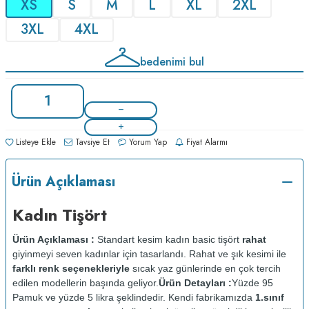
XS
S
M
L
XL
2XL
3XL
4XL
bedenimi bul
Listeye Ekle
Tavsiye Et
Yorum Yap
Fiyat Alarmı
Ürün Açıklaması
Kadın Tişört
Ürün Açıklaması :
Standart kesim kadın basic tişört
rahat
giyinmeyi seven kadınlar için tasarlandı. Rahat ve şık kesimi ile
farklı renk seçenekleriyle
sıcak yaz günlerinde en çok tercih
edilen modellerin başında geliyor.
Ürün Detayları :
Yüzde 95
Pamuk ve yüzde 5 likra şeklindedir. Kendi fabrikamızda
1.sınıf