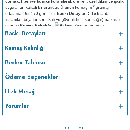
compact penye kumaş
kullanılarak üretilen, özel dikim ve işçilik
2
uygulanan kaliteli bir üründür. Ürünün kumaş m
gramajı
2
ortalama 165-170 gr/m
dir.
Baskı Detayları :
Baskılarda
kullanılan boyalar sertifikalı ve güvenlidir; insan sağlığına zarar
vermez.
Kumaş Kalınlığı :
Bakım :
Kısa programda
o
Baskı Detayları
maksimum 30
C sıcaklıkta ve tersten yıkanır.
Kuru temizleme
yapılmaz.
Kurutma makinesinde kurutulmaz.
Orta ısıda ve tersten
Kumaş Kalınlığı
Beden Tablosu
Ödeme Seçenekleri
Hızlı Mesaj
Yorumlar
ütülenir.