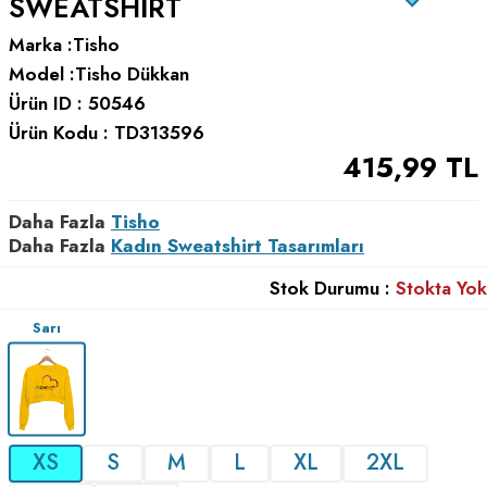
SWEATSHIRT
Marka :
Tisho
Model :
Tisho Dükkan
Ürün ID :
50546
Ürün Kodu :
TD313596
415,99
TL
Daha Fazla
Tisho
Daha Fazla
Kadın Sweatshirt Tasarımları
Stok Durumu :
Stokta Yok
Sarı
XS
S
M
L
XL
2XL