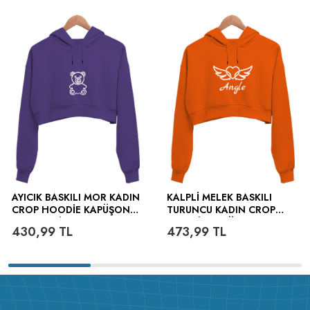
v223.22
AYICIK BASKILI MOR KADIN
KALPLI MELEK BASKILI
CROP HOODIE KAPÜŞONLU
TURUNCU KADIN CROP
SWEATSHIRT
HOODIE KAPÜŞONLU
430,99
TL
473,99
TL
SWEATSHIRT