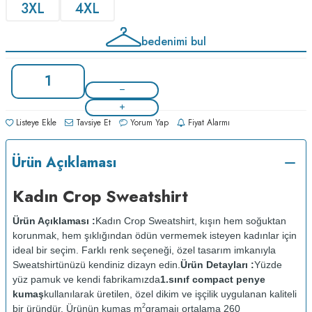
3XL
4XL
bedenimi bul
Listeye Ekle
Tavsiye Et
Yorum Yap
Fiyat Alarmı
Ürün Açıklaması
Kadın Crop Sweatshirt
Ürün Açıklaması :
Kadın Crop Sweatshirt, kışın hem soğuktan
korunmak, hem şıklığından ödün vermemek isteyen kadınlar için
ideal bir seçim. Farklı renk seçeneği, özel tasarım imkanıyla
Sweatshirtünüzü kendiniz dizayn edin.
Ürün Detayları :
Yüzde
yüz pamuk ve kendi fabrikamızda
1.sınıf compact penye
kumaş
kullanılarak üretilen, özel dikim ve işçilik uygulanan kaliteli
2
bir üründür. Ürünün kumaş m
gramajı ortalama 260