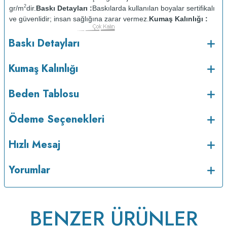
2
gr/m
dir.
Baskı Detayları :
Baskılarda kullanılan boyalar sertifikalı
ve güvenlidir; insan sağlığına zarar vermez.
Kumaş Kalınlığı :
Bakım :
Kısa programda
Baskı Detayları
o
maksimum 30
C de ve tersten yıkanır.
Kuru temizleme
yapılmaz.
Kurutma makinesinde kurutulmaz.
Orta ısıda ve tersten
Kumaş Kalınlığı
ütülenir.
Beden Tablosu
Ödeme Seçenekleri
Hızlı Mesaj
Yorumlar
BENZER ÜRÜNLER