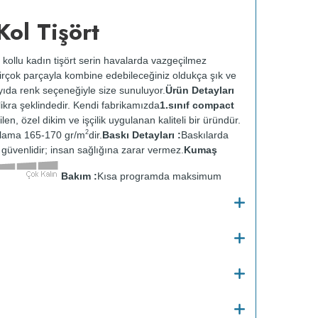
ol Tişört
n kollu kadın tişört serin havalarda vazgeçilmez
 Birçok parçayla kombine edebileceğiniz oldukça şık ve
ayıda renk seçeneğiyle size sunuluyor.
Ürün Detayları
kra şeklindedir. Kendi fabrikamızda
1.sınıf compact
ilen, özel dikim ve işçilik uygulanan kaliteli bir üründür.
2
alama 165-170 gr/m
dir.
Baskı Detayları :
Baskılarda
ve güvenlidir; insan sağlığına zarar vermez.
Kumaş
Bakım :
Kısa programda maksimum
u temizleme yapılmaz.
Kurutma makinesinde
en ütülenir.