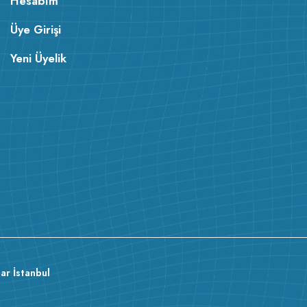
Hesabım
Üye Girişi
Yeni Üyelik
v233.24
ar İstanbul