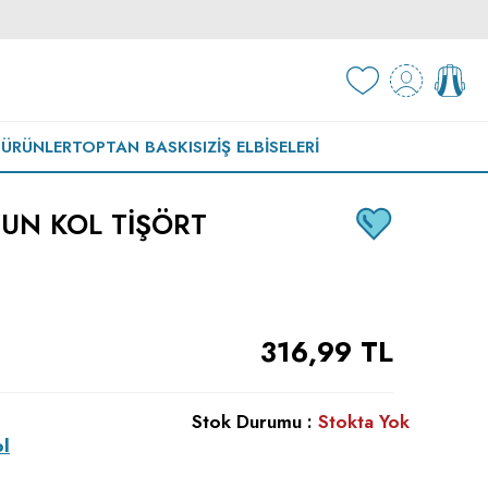
 ÜRÜNLER
TOPTAN BASKISIZ
İŞ ELBISELERI
UN KOL TIŞÖRT
316,99
TL
Stok Durumu :
Stokta Yok
ol