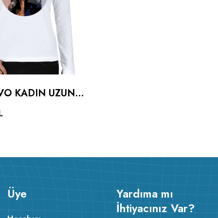
VO KADIN UZUN
L
Üye
Yardıma mı
İhtiyacınız Var?