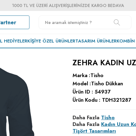
1000 TL VE ÜZERI ALIŞVERIŞLERINIZDE KARGO BEDAVA
Partner
EL HEDIYELER
KIŞIYE ÖZEL ÜRÜNLER
TASARIM ÜRÜNLER
KOMBIN
ZEHRA KADIN UZ
Marka :
Tisho
Model :
Tisho Dükkan
Ürün ID :
54937
Ürün Kodu :
TDH321287
Daha Fazla
Tisho
Daha Fazla
Kadın Uzun K
Tişört Tasarımları