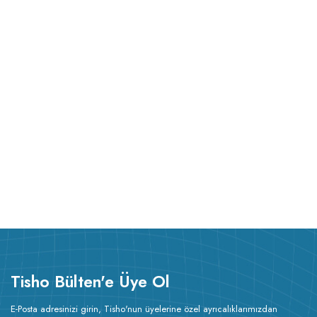
Tisho Bülten'e Üye Ol
E-Posta adresinizi girin, Tisho'nun üyelerine özel ayrıcalıklarımızdan