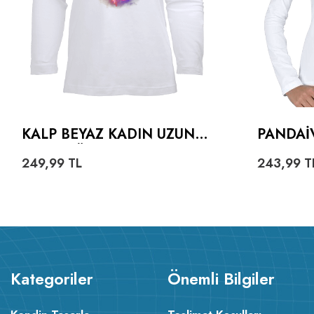
KALP BEYAZ KADIN UZUN
PANDAI
KOL TIŞÖRT
KOL
249,99
TL
243,99
T
Kategoriler
Önemli Bilgiler