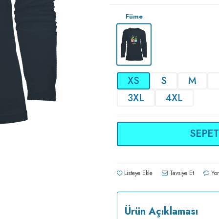
Füme
XS
S
M
3XL
4XL
SEPET
Listeye Ekle
Tavsiye Et
Yor
Ürün Açıklaması