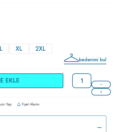
L
XL
2XL
bedenimi bul
E EKLE
um Yap
Fiyat Alarmı