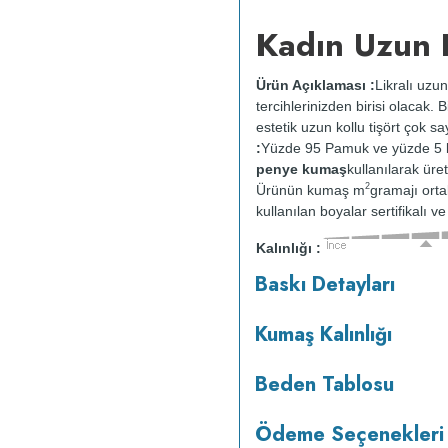
Kadın Uzun K
Ürün Açıklaması :
Likralı uzu
tercihlerinizden birisi olacak.
estetik uzun kollu tişört çok s
:
Yüzde 95 Pamuk ve yüzde 5 li
penye kumaş
kullanılarak üret
2
Ürünün kumaş m
gramajı ort
kullanılan boyalar sertifikalı 
Kalınlığı :
o
30
C de ve tersten yıkanır.
Kur
Baskı Detayları
kurutulmaz.
Orta ısıda ve terst
Kumaş Kalınlığı
Beden Tablosu
Ödeme Seçenekleri