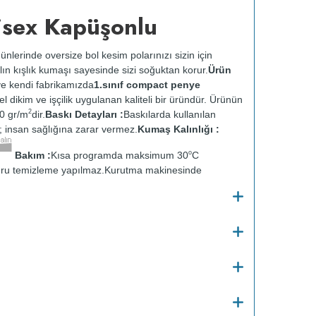
isex Kapüşonlu
ünlerinde oversize bol kesim polarınızı sizin için
lın kışlık kumaşı sayesinde sizi soğuktan korur.
Ürün
e kendi fabrikamızda
1.sınıf compact penye
zel dikim ve işçilik uygulanan kaliteli bir üründür. Ürünün
2
0 gr/m
dir.
Baskı Detayları :
Baskılarda kullanılan
ir; insan sağlığına zarar vermez.
Kumaş Kalınlığı :
o
Bakım :
Kısa programda maksimum 30
C
ru temizleme yapılmaz.
Kurutma makinesinde
en ütülenir.