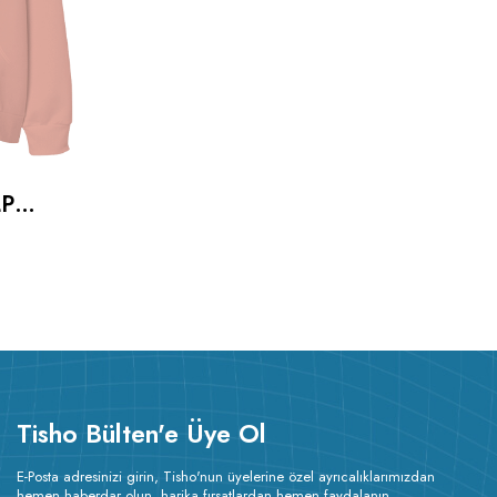
LP
SHIRT
Tisho Bülten'e Üye Ol
E-Posta adresinizi girin, Tisho'nun üyelerine özel ayrıcalıklarımızdan
hemen haberdar olun, harika fırsatlardan hemen faydalanın.