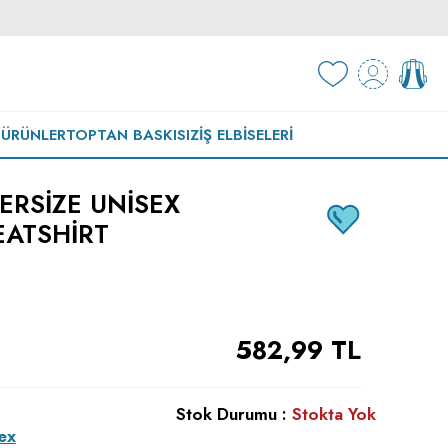
 ÜRÜNLER
TOPTAN BASKISIZ
İŞ ELBISELERI
ERSIZE UNISEX
ATSHIRT
582,99
TL
Stok Durumu :
Stokta Yok
ex