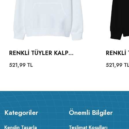
RENKLI TÜYLER KALP
RENKLI 
OVERSIZE UNISEX
OVERSI
521,99
TL
521,99
T
KAPÜŞONLU SWEATSHIRT
KAPÜŞO
Kategoriler
Önemli Bilgiler
Kendin Tasarla
Teslimat Koşulları