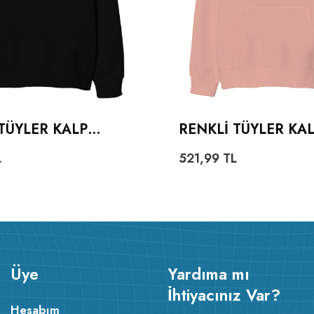
TÜYLER KALP
RENKLI TÜYLER KA
ZE UNISEX
OVERSIZE UNISEX
L
521,99
TL
NLU SWEATSHIRT
KAPÜŞONLU SWEAT
Üye
Yardıma mı
İhtiyacınız Var?
Hesabım