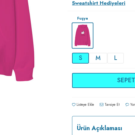
Sweatshirt Hediyeleri
Fuşya
S
M
L
SEPET
Listeye Ekle
Tavsiye Et
Yor
Ürün Açıklaması