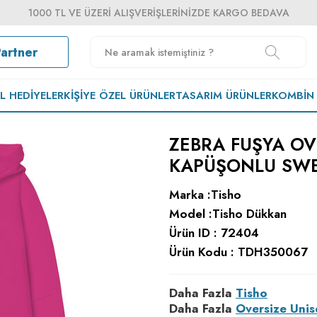
1000 TL VE ÜZERI ALIŞVERIŞLERINIZDE KARGO BEDAVA
Partner
EL HEDIYELER
KIŞIYE ÖZEL ÜRÜNLER
TASARIM ÜRÜNLER
KOMBIN
ZEBRA FUŞYA OV
KAPÜŞONLU SWE
Marka :
Tisho
Model :
Tisho Dükkan
Ürün ID :
72404
Ürün Kodu :
TDH350067
Daha Fazla
Tisho
Daha Fazla
Oversize Unis