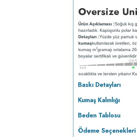
Oversize Un
Ürün Açıklaması :
Soğuk kış g
hazırladık. Kapüşonlu polar ka
Detayları :
Yüzde yüz pamuk v
kumaş
kullanılarak üretilen, ö
2
kumaş m
gramajı ortalama 26
boyalar sertifikalı ve güvenlid
sıcaklıkta ve tersten yıkanır.
Ku
kurutulmaz.
Orta ısıda ve terst
Baskı Detayları
Kumaş Kalınlığı
Beden Tablosu
Ödeme Seçenekleri