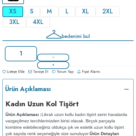
XS
S
M
L
XL
2XL
3XL
4XL
bedenimi bul
Listeye Ekle
Tavsiye Et
Yorum Yap
Fiyat Alarmı
Ürün Açıklaması
Kadın Uzun Kol Tişört
Ürün Açıklaması :
Likralı uzun kollu kadın tişört serin havalarda
vazgeçilmez tercihlerinizden birisi olacak. Birçok parçayla
kombine edebileceğiniz oldukça şık ve estetik uzun kollu tişört
çok sayıda renk seçeneğiyle size sunuluyor.
Ürün Detayları