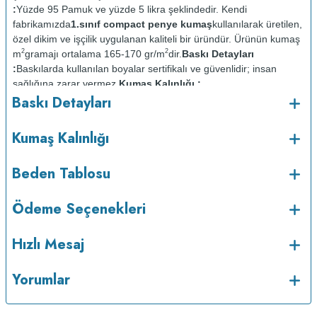
:
Yüzde 95 Pamuk ve yüzde 5 likra şeklindedir. Kendi
fabrikamızda
1.sınıf compact penye kumaş
kullanılarak üretilen,
özel dikim ve işçilik uygulanan kaliteli bir üründür. Ürünün kumaş
2
2
m
gramajı ortalama 165-170 gr/m
dir.
Baskı Detayları
:
Baskılarda kullanılan boyalar sertifikalı ve güvenlidir; insan
sağlığına zarar vermez.
Kumaş Kalınlığı :
Baskı Detayları
Bakım :
Kısa programda
o
maksimum 30
C de ve tersten yıkanır.
Kuru temizleme
Kumaş Kalınlığı
yapılmaz.
Kurutma makinesinde kurutulmaz.
Orta ısıda ve tersten
Beden Tablosu
Ödeme Seçenekleri
Hızlı Mesaj
Yorumlar