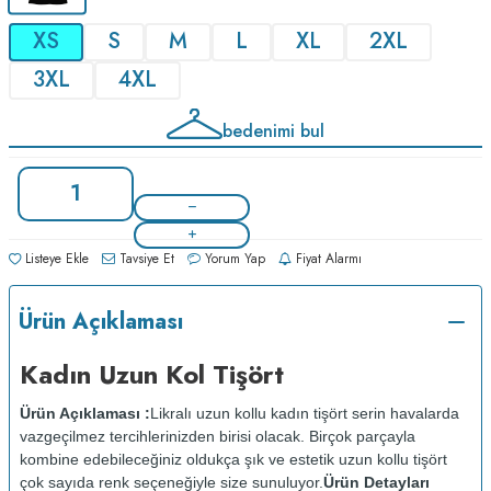
XS
S
M
L
XL
2XL
3XL
4XL
bedenimi bul
Listeye Ekle
Tavsiye Et
Yorum Yap
Fiyat Alarmı
Ürün Açıklaması
Kadın Uzun Kol Tişört
Ürün Açıklaması :
Likralı uzun kollu kadın tişört serin havalarda
vazgeçilmez tercihlerinizden birisi olacak. Birçok parçayla
kombine edebileceğiniz oldukça şık ve estetik uzun kollu tişört
çok sayıda renk seçeneğiyle size sunuluyor.
Ürün Detayları