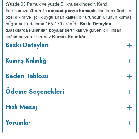
:
Yüzde 95 Pamuk ve yüzde 5 likra şeklindedir. Kendi
fabrikamızda
1.sınıf compact penye kumaş
kullanılarak üretilen,
özel dikim ve işçilik uygulanan kaliteli bir üründür. Ürünün kumaş
2
2
m
gramajı ortalama 165-170 gr/m
dir.
Baskı Detayları
:
Baskılarda kullanılan boyalar sertifikalı ve güvenlidir; insan
sağlığına zarar vermez.
Kumaş Kalınlığı :
Baskı Detayları
Bakım :
Kısa programda
o
maksimum 30
C de ve tersten yıkanır.
Kuru temizleme
Kumaş Kalınlığı
yapılmaz.
Kurutma makinesinde kurutulmaz.
Orta ısıda ve tersten
Beden Tablosu
Ödeme Seçenekleri
Hızlı Mesaj
Yorumlar