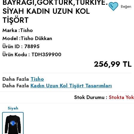
BAYRAĞI,GÖKTÜRK,TÜRKIYE.
Beğen
SIYAH KADIN UZUN KOL
TIŞÖRT
Marka :
Tisho
Model :
Tisho Dükkan
Ürün ID :
78895
Ürün Kodu :
TDH359900
256,99
TL
Daha Fazla
Tisho
Daha Fazla
Kadın Uzun Kol Tişört Tasarımları
Stok Durumu :
Stokta Yok
Siyah