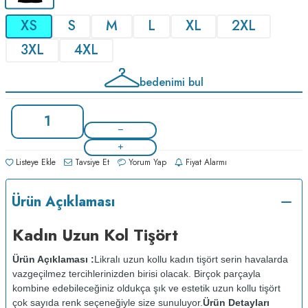
XS
S
M
L
XL
2XL
3XL
4XL
bedenimi bul
Listeye Ekle
Tavsiye Et
Yorum Yap
Fiyat Alarmı
Ürün Açıklaması
Kadın Uzun Kol Tişört
Ürün Açıklaması :
Likralı uzun kollu kadın tişört serin havalarda
vazgeçilmez tercihlerinizden birisi olacak. Birçok parçayla
kombine edebileceğiniz oldukça şık ve estetik uzun kollu tişört
çok sayıda renk seçeneğiyle size sunuluyor.
Ürün Detayları