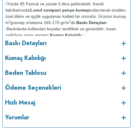
:
Yüzde 95 Pamuk ve yüzde 5 likra şeklindedir. Kendi
fabrikamızda
1.sınıf compact penye kumaş
kullanılarak üretilen,
özel dikim ve işçilik uygulanan kaliteli bir üründür. Ürünün kumaş
2
2
m
gramajı ortalama 165-170 gr/m
dir.
Baskı Detayları
:
Baskılarda kullanılan boyalar sertifikalı ve güvenlidir; insan
sağlığına zarar vermez.
Kumaş Kalınlığı :
Baskı Detayları
Bakım :
Kısa programda
o
maksimum 30
C de ve tersten yıkanır.
Kuru temizleme
Kumaş Kalınlığı
yapılmaz.
Kurutma makinesinde kurutulmaz.
Orta ısıda ve tersten
Beden Tablosu
Ödeme Seçenekleri
Hızlı Mesaj
Yorumlar