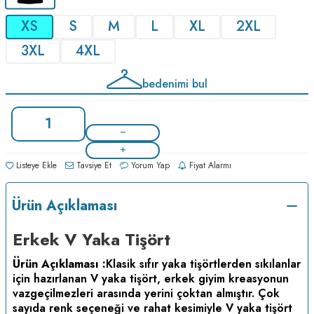
XS
S
M
L
XL
2XL
3XL
4XL
bedenimi bul
Listeye Ekle
Tavsiye Et
Yorum Yap
Fiyat Alarmı
Ürün Açıklaması
Erkek V Yaka Tişört
Ürün Açıklaması :
Klasik sıfır yaka tişörtlerden sıkılanlar
için hazırlanan V yaka tişört, erkek giyim kreasyonun
vazgeçilmezleri arasında yerini çoktan almıştır. Çok
sayıda renk seçeneği ve rahat kesimiyle V yaka tişört