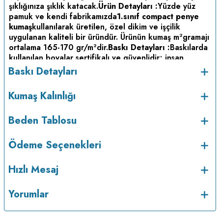
şıklığınıza şıklık katacak.
Ürün Detayları :
Yüzde yüz
pamuk ve kendi fabrikamızda
1.sınıf compact penye
kumaş
kullanılarak üretilen, özel dikim ve işçilik
uygulanan kaliteli bir üründür. Ürünün kumaş m
gramajı
2
ortalama 165-170 gr/m
dir.
Baskı Detayları :
Baskılarda
2
kullanılan boyalar sertifikalı ve güvenlidir; insan
sağlığına zarar vermez.
Kumaş Kalınlığı :
Baskı Detayları
Bakım :
Kısa programda
Kumaş Kalınlığı
maksimum 30
C sıcaklıkta ve tersten yıkanır.
Kuru
o
temizleme yapılmaz.
Kurutma makinesinde
kurutulmaz.
Orta ısıda ve tersten ütülenir.
Beden Tablosu
Ödeme Seçenekleri
Hızlı Mesaj
Yorumlar