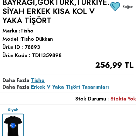
BAYRAĞI,GÖKTÜRK,TÜRKIYE.
Beğen
SIYAH ERKEK KISA KOL V
YAKA TIŞÖRT
Marka :
Tisho
Model :
Tisho Dükkan
Ürün ID :
78893
Ürün Kodu :
TDH359898
256,99
TL
Daha Fazla
Tisho
Daha Fazla
Erkek V Yaka Tişört Tasarımları
Stok Durumu :
Stokta Yok
Siyah