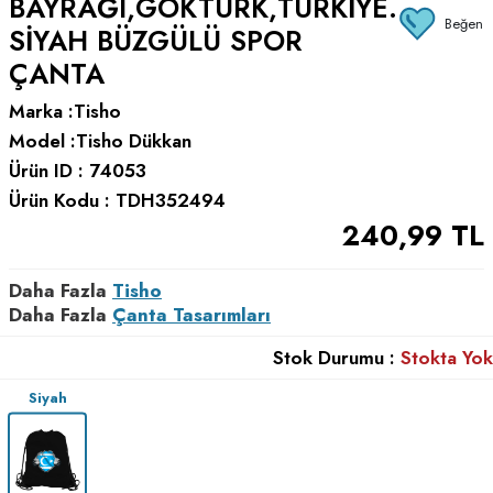
BAYRAĞI,GÖKTÜRK,TÜRKIYE.
Beğen
SIYAH BÜZGÜLÜ SPOR
ÇANTA
Marka :
Tisho
Model :
Tisho Dükkan
Ürün ID :
74053
Ürün Kodu :
TDH352494
240,99
TL
Daha Fazla
Tisho
Daha Fazla
Çanta Tasarımları
Stok Durumu :
Stokta Yok
Siyah