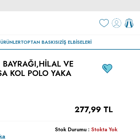
 ÜRÜNLER
TOPTAN BASKISIZ
İŞ ELBISELERI
 BAYRAĞI,HILAL VE
ISA KOL POLO YAKA
277,99
TL
Stok Durumu :
Stokta Yok
ka