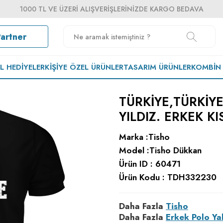
1000 TL VE ÜZERI ALIŞVERIŞLERINIZDE KARGO BEDAVA
Partner
EL HEDIYELER
KIŞIYE ÖZEL ÜRÜNLER
TASARIM ÜRÜNLER
KOMBIN
TÜRKIYE,TÜRKIYE
YILDIZ. ERKEK K
Marka :
Tisho
Model :
Tisho Dükkan
Ürün ID :
60471
Ürün Kodu :
TDH332230
Daha Fazla
Tisho
Daha Fazla
Erkek Polo Ya