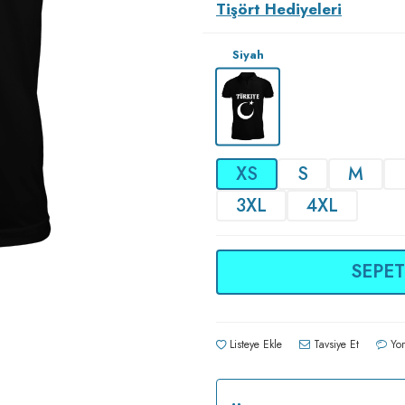
Tişört Hediyeleri
Siyah
XS
S
M
3XL
4XL
SEPET
Listeye Ekle
Tavsiye Et
Yor