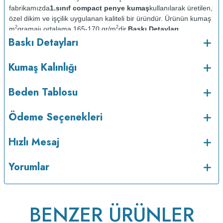
fabrikamızda
1.sınıf compact penye kumaş
kullanılarak üretilen,
özel dikim ve işçilik uygulanan kaliteli bir üründür. Ürünün kumaş
2
2
m
gramajı ortalama 165-170 gr/m
dir.
Baskı Detayları
Baskı Detayları
:
Baskılarda kullanılan boyalar sertifikalı ve güvenlidir; insan
sağlığına zarar vermez.
Kumaş Kalınlığı :
Kumaş Kalınlığı
Bakım :
Kısa programda
o
maksimum 30
C de ve tersten yıkanır.
Kuru temizleme
Beden Tablosu
yapılmaz.
Kurutma makinesinde kurutulmaz.
Orta ısıda ve tersten
Ödeme Seçenekleri
Hızlı Mesaj
Yorumlar
BENZER ÜRÜNLER