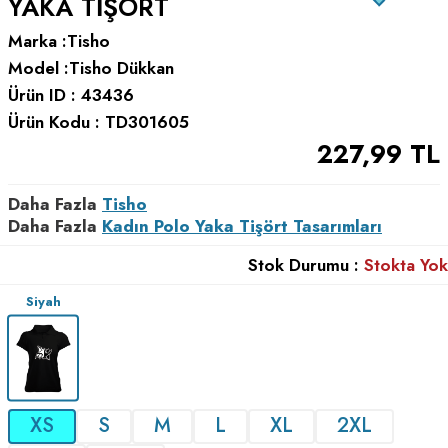
YAKA TIŞÖRT
Marka :
Tisho
Model :
Tisho Dükkan
Ürün ID :
43436
Ürün Kodu :
TD301605
227,99
TL
Daha Fazla
Tisho
Daha Fazla
Kadın Polo Yaka Tişört Tasarımları
Stok Durumu :
Stokta Yok
Siyah
XS
S
M
L
XL
2XL