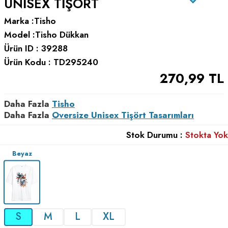
UNISEX TIŞÖRT
Marka :
Tisho
Model :
Tisho Dükkan
Ürün ID :
39288
Ürün Kodu :
TD295240
270,99
TL
Daha Fazla
Tisho
Daha Fazla
Oversize Unisex Tişört Tasarımları
Stok Durumu :
Stokta Yok
Beyaz
S
M
L
XL