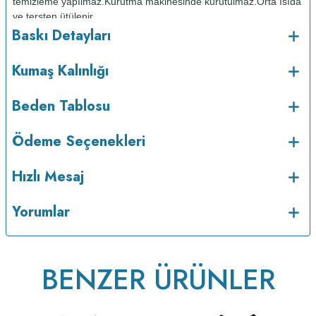
temizleme yapılmaz.
Kurutma makinesinde kurutulmaz.
Orta ısıda
ve tersten ütülenir.
Baskı Detayları
Kumaş Kalınlığı
Beden Tablosu
Ödeme Seçenekleri
Hızlı Mesaj
v223.22
Yorumlar
BENZER ÜRÜNLER