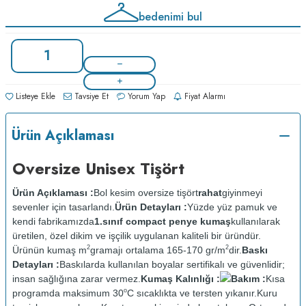
bedenimi bul
Listeye Ekle
Tavsiye Et
Yorum Yap
Fiyat Alarmı
Ürün Açıklaması
Oversize Unisex Tişört
Ürün Açıklaması :
Bol kesim oversize tişört
rahat
giyinmeyi
sevenler için tasarlandı.
Ürün Detayları :
Yüzde yüz pamuk ve
kendi fabrikamızda
1.sınıf compact penye kumaş
kullanılarak
üretilen, özel dikim ve işçilik uygulanan kaliteli bir üründür.
2
2
Ürünün kumaş m
gramajı ortalama 165-170 gr/m
dir.
Baskı
Detayları :
Baskılarda kullanılan boyalar sertifikalı ve güvenlidir;
insan sağlığına zarar vermez.
Kumaş Kalınlığı :
Bakım :
Kısa
o
programda maksimum 30
C sıcaklıkta ve tersten yıkanır.
Kuru