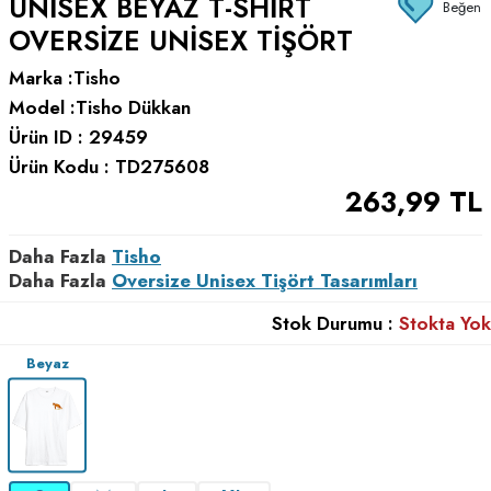
UNISEX BEYAZ T-SHIRT
Beğen
OVERSIZE UNISEX TIŞÖRT
Marka :
Tisho
Model :
Tisho Dükkan
Ürün ID :
29459
Ürün Kodu :
TD275608
263,99
TL
Daha Fazla
Tisho
Daha Fazla
Oversize Unisex Tişört Tasarımları
Stok Durumu :
Stokta Yok
Beyaz