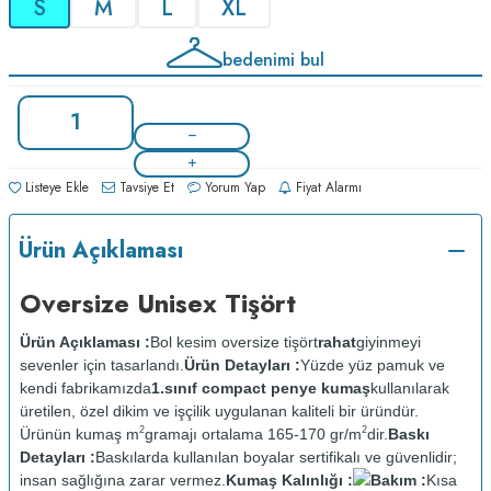
S
M
L
XL
bedenimi bul
Listeye Ekle
Tavsiye Et
Yorum Yap
Fiyat Alarmı
Ürün Açıklaması
Oversize Unisex Tişört
Ürün Açıklaması :
Bol kesim oversize tişört
rahat
giyinmeyi
sevenler için tasarlandı.
Ürün Detayları :
Yüzde yüz pamuk ve
kendi fabrikamızda
1.sınıf compact penye kumaş
kullanılarak
üretilen, özel dikim ve işçilik uygulanan kaliteli bir üründür.
2
2
Ürünün kumaş m
gramajı ortalama 165-170 gr/m
dir.
Baskı
Detayları :
Baskılarda kullanılan boyalar sertifikalı ve güvenlidir;
insan sağlığına zarar vermez.
Kumaş Kalınlığı :
Bakım :
Kısa