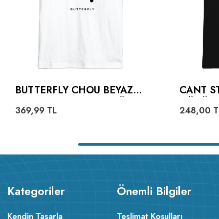
BUTTERFLY CHOU BEYAZ
CANT S
OVERSIZE UNISEX TIŞÖRT
GÜNÜ S
369,99
TL
248,00
T
UNISEX 
Kategoriler
Önemli Bilgiler
Kendin Tasarla
Teslimat Koşulları