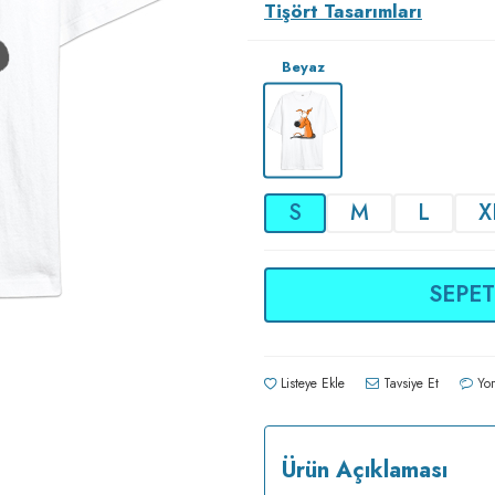
Tişört Tasarımları
Beyaz
S
M
L
X
SEPET
Listeye Ekle
Tavsiye Et
Yor
Ürün Açıklaması