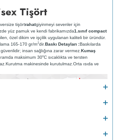
sex Tişört
versize tişört
rahat
giyinmeyi sevenler için
zde yüz pamuk ve kendi fabrikamızda
1.sınıf compact
ilen, özel dikim ve işçilik uygulanan kaliteli bir üründür.
2
alama 165-170 gr/m
dir.
Baskı Detayları :
Baskılarda
ve güvenlidir; insan sağlığına zarar vermez.
Kumaş
o
gramda maksimum 30
C sıcaklıkta ve tersten
az.
Kurutma makinesinde kurutulmaz.
Orta ısıda ve