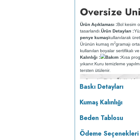
Oversize Uni
Ürün Açıklaması :
Bol kesim o
tasarlandı.
Ürün Detayları :
Yü
penye kumaş
kullanılarak üret
2
Ürünün kumaş m
gramajı ort
kullanılan boyalar sertifikalı 
Kalınlığı :
Bakım :
Kısa pro
yıkanır.
Kuru temizleme yapılm
tersten ütülenir.
Baskı Detayları
Kumaş Kalınlığı
Beden Tablosu
Ödeme Seçenekleri