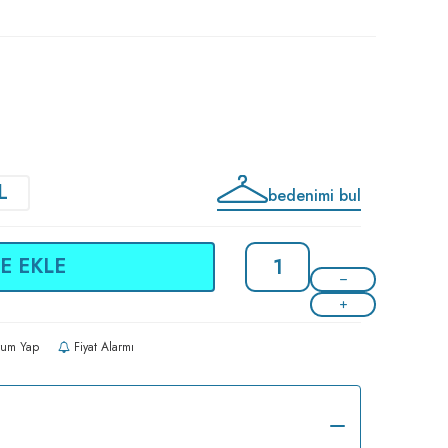
L
bedenimi bul
E EKLE
um Yap
Fiyat Alarmı