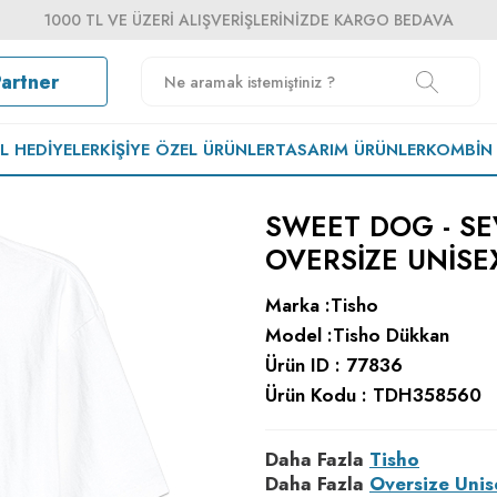
1000 TL VE ÜZERI ALIŞVERIŞLERINIZDE KARGO BEDAVA
Partner
EL HEDIYELER
KIŞIYE ÖZEL ÜRÜNLER
TASARIM ÜRÜNLER
KOMBIN
SWEET DOG - SE
OVERSIZE UNISE
Marka :
Tisho
Model :
Tisho Dükkan
Ürün ID :
77836
Ürün Kodu :
TDH358560
Daha Fazla
Tisho
Daha Fazla
Oversize Unis