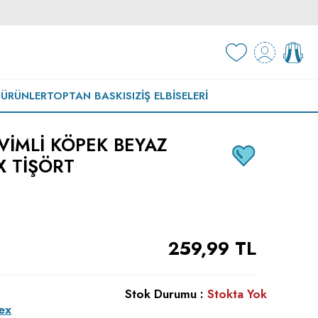
 ÜRÜNLER
TOPTAN BASKISIZ
İŞ ELBISELERI
VIMLI KÖPEK BEYAZ
X TIŞÖRT
259,99
TL
Stok Durumu :
Stokta Yok
ex