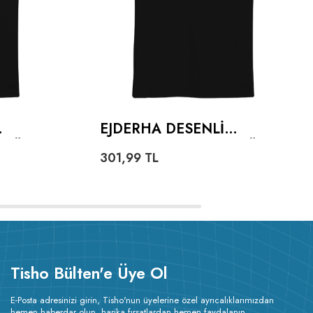
EJDERHA DESENLI
TIŞÖRT
OVERSIZE UNISEX TIŞÖRT
301,99
TL
Tisho Bülten'e Üye Ol
E-Posta adresinizi girin, Tisho'nun üyelerine özel ayrıcalıklarımızdan
hemen haberdar olun, harika fırsatlardan hemen faydalanın.