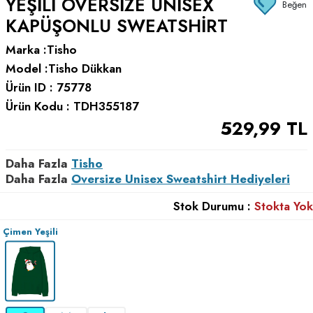
YEŞILI OVERSIZE UNISEX
Beğen
KAPÜŞONLU SWEATSHIRT
Marka :
Tisho
Model :
Tisho Dükkan
Ürün ID :
75778
Ürün Kodu :
TDH355187
529,99
TL
Daha Fazla
Tisho
Daha Fazla
Oversize Unisex Sweatshirt Hediyeleri
Stok Durumu :
Stokta Yok
Çimen Yeşili