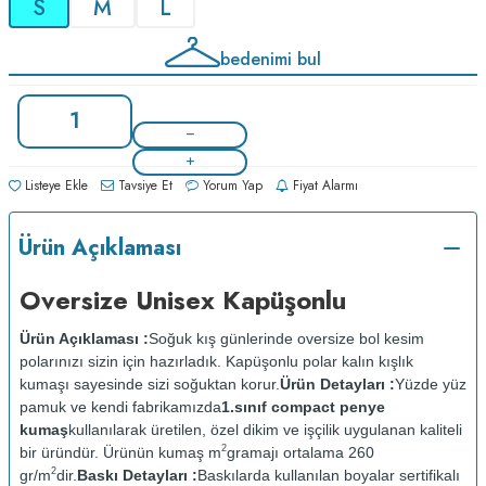
S
M
L
bedenimi bul
Listeye Ekle
Tavsiye Et
Yorum Yap
Fiyat Alarmı
Ürün Açıklaması
Oversize Unisex Kapüşonlu
Ürün Açıklaması :
Soğuk kış günlerinde oversize bol kesim
polarınızı sizin için hazırladık. Kapüşonlu polar kalın kışlık
kumaşı sayesinde sizi soğuktan korur.
Ürün Detayları :
Yüzde yüz
pamuk ve kendi fabrikamızda
1.sınıf compact penye
kumaş
kullanılarak üretilen, özel dikim ve işçilik uygulanan kaliteli
2
bir üründür. Ürünün kumaş m
gramajı ortalama 260
2
gr/m
dir.
Baskı Detayları :
Baskılarda kullanılan boyalar sertifikalı