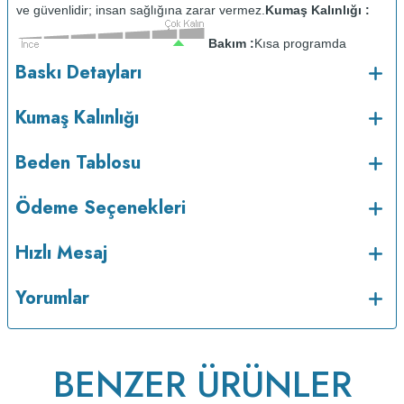
ve güvenlidir; insan sağlığına zarar vermez.
Kumaş Kalınlığı :
Bakım :
Kısa programda
o
maksimum 30
C sıcaklıkta ve tersten yıkanır.
Kuru temizleme
Baskı Detayları
yapılmaz.
Kurutma makinesinde kurutulmaz.
Orta ısıda ve tersten
ütülenir.
Kumaş Kalınlığı
Beden Tablosu
Ödeme Seçenekleri
Hızlı Mesaj
Yorumlar
v233.25
BENZER ÜRÜNLER