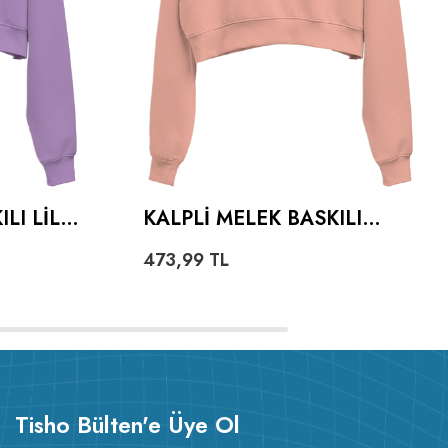
LI LILA
KALPLI MELEK BASKILI
IE
YAVRU AĞZI KADIN CROP
473,99
TL
SHIRT
HOODIE KAPÜŞONLU
SWEATSHIRT
Tisho Bülten'e Üye Ol