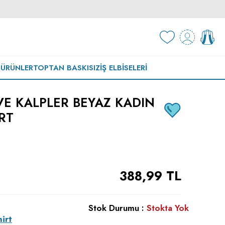
 ÜRÜNLER
TOPTAN BASKISIZ
İŞ ELBISELERI
VE KALPLER BEYAZ KADIN
RT
388,99
TL
Stok Durumu :
Stokta Yok
irt