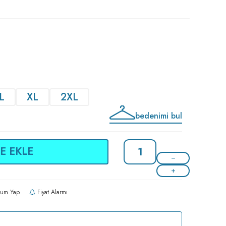
L
XL
2XL
bedenimi bul
E EKLE
um Yap
Fiyat Alarmı