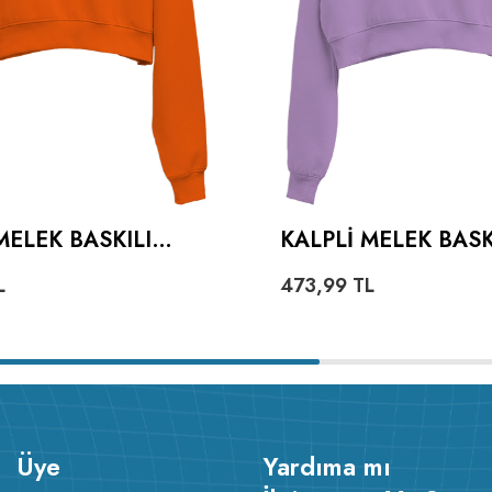
MELEK BASKILI
KALPLI MELEK BASKI
U KADIN CROP
KADIN CROP HOOD
L
473,99
TL
 KAPÜŞONLU
KAPÜŞONLU SWEAT
HIRT
Üye
Yardıma mı