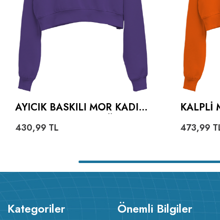
AYICIK BASKILI MOR KADIN
KALPLI 
CROP HOODIE KAPÜŞONLU
TURUNC
430,99
TL
473,99
T
SWEATSHIRT
HOODIE
SWEATS
Kategoriler
Önemli Bilgiler