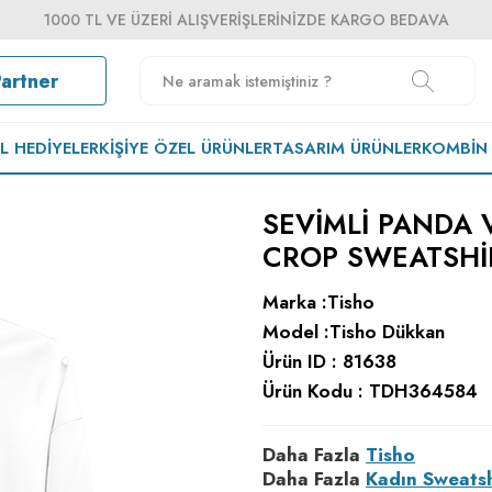
1000 TL VE ÜZERI ALIŞVERIŞLERINIZDE KARGO BEDAVA
Partner
EL HEDIYELER
KIŞIYE ÖZEL ÜRÜNLER
TASARIM ÜRÜNLER
KOMBIN
SEVIMLI PANDA 
CROP SWEATSHI
Marka :
Tisho
Model :
Tisho Dükkan
Ürün ID :
81638
Ürün Kodu :
TDH364584
Daha Fazla
Tisho
Daha Fazla
Kadın Sweatsh