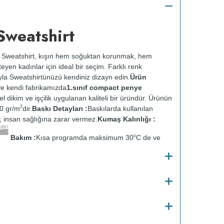
Sweatshirt
 Sweatshirt, kışın hem soğuktan korunmak, hem
yen kadınlar için ideal bir seçim. Farklı renk
yla Sweatshirtünüzü kendiniz dizayn edin.
Ürün
e kendi fabrikamızda
1.sınıf compact penye
zel dikim ve işçilik uygulanan kaliteli bir üründür. Ürünün
2
0 gr/m
dir.
Baskı Detayları :
Baskılarda kullanılan
ir; insan sağlığına zarar vermez.
Kumaş Kalınlığı :
o
Bakım :
Kısa programda maksimum 30
C de ve
 yapılmaz.
Kurutma makinesinde kurutulmaz.
Orta