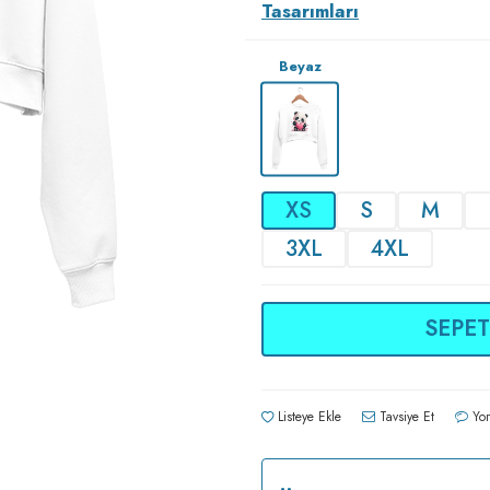
Tasarımları
Beyaz
XS
S
M
3XL
4XL
SEPET
Listeye Ekle
Tavsiye Et
Yor