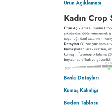
Ürün Açıklaması
Kadın Crop 
Ürün Açıklaması :
Kadın Crop
şıklığından ödün vermemek iste
seçeneği, özel tasarım imkanı
Detayları :
Yüzde yüz pamuk v
kumaş
kullanılarak üretilen, ö
2
kumaş m
gramajı ortalama 26
boyalar sertifikalı ve güvenlid
tersten yıkanır.
Kuru temizleme
Baskı Detayları
ısıda ve tersten ütülenir.
Kumaş Kalınlığı
Beden Tablosu