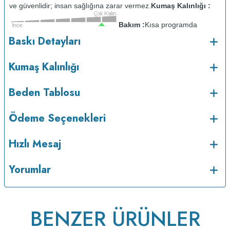
ve güvenlidir; insan sağlığına zarar vermez.
Kumaş Kalınlığı :
Bakım :
Kısa programda
o
maksimum 30
C sıcaklıkta ve tersten yıkanır.
Kuru temizleme
Baskı Detayları
yapılmaz.
Kurutma makinesinde kurutulmaz.
Orta ısıda ve tersten
ütülenir.
Kumaş Kalınlığı
Beden Tablosu
Ödeme Seçenekleri
Hızlı Mesaj
Yorumlar
v233.25
BENZER ÜRÜNLER