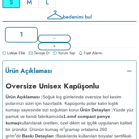
S
M
L
bedenimi bul
Listeye Ekle
Tavsiye Et
Yorum Yap
Fiyat Alarmı
Ürün Açıklaması
Oversize Unisex Kapüşonlu
Ürün Açıklaması :
Soğuk kış günlerinde oversize bol kesim
polarınızı sizin için hazırladık. Kapüşonlu polar kalın kışlık
kumaşı sayesinde sizi soğuktan korur.
Ürün Detayları :
Yüzde yüz
pamuk ve kendi fabrikamızda
1.sınıf compact penye
kumaş
kullanılarak üretilen, özel dikim ve işçilik uygulanan kaliteli
2
bir üründür. Ürünün kumaş m
gramajı ortalama 260
2
gr/m
dir.
Baskı Detayları :
Baskılarda kullanılan boyalar sertifikalı