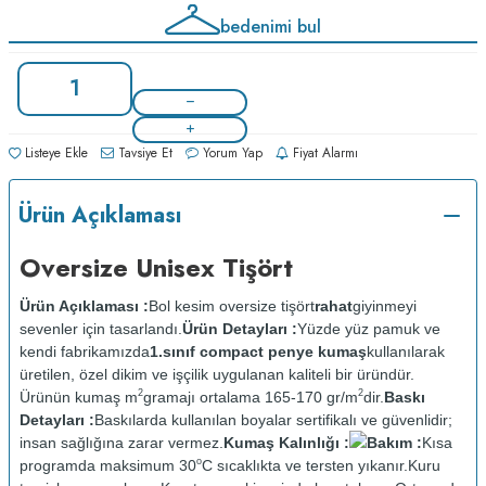
bedenimi bul
Listeye Ekle
Tavsiye Et
Yorum Yap
Fiyat Alarmı
Ürün Açıklaması
Oversize Unisex Tişört
Ürün Açıklaması :
Bol kesim oversize tişört
rahat
giyinmeyi
sevenler için tasarlandı.
Ürün Detayları :
Yüzde yüz pamuk ve
kendi fabrikamızda
1.sınıf compact penye kumaş
kullanılarak
üretilen, özel dikim ve işçilik uygulanan kaliteli bir üründür.
2
2
Ürünün kumaş m
gramajı ortalama 165-170 gr/m
dir.
Baskı
Detayları :
Baskılarda kullanılan boyalar sertifikalı ve güvenlidir;
insan sağlığına zarar vermez.
Kumaş Kalınlığı :
Bakım :
Kısa
o
programda maksimum 30
C sıcaklıkta ve tersten yıkanır.
Kuru