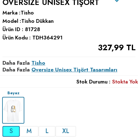
OVERSIZE UNISEX TIŞÖRT
Marka :
Tisho
Model :
Tisho Dükkan
Ürün ID :
81728
Ürün Kodu :
TDH364291
327,99
TL
Daha Fazla
Tisho
Daha Fazla
Oversize Unisex Tişört Tasarımları
Stok Durumu :
Stokta Yok
Beyaz
S
M
L
XL