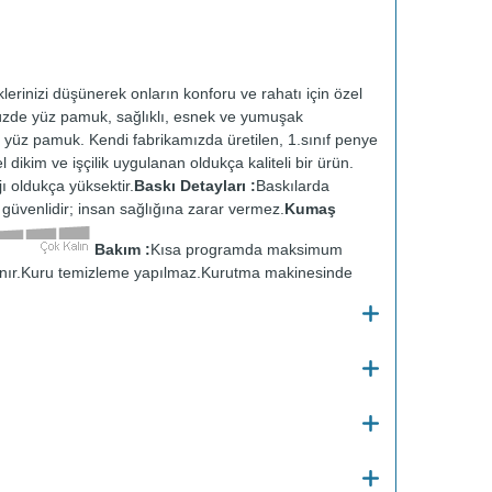
lerinizi düşünerek onların konforu ve rahatı için özel
 Yüzde yüz pamuk, sağlıklı, esnek ve yumuşak
yüz pamuk. Kendi fabrikamızda üretilen, 1.sınıf penye
 dikim ve işçilik uygulanan oldukça kaliteli bir ürün.
 oldukça yüksektir.
Baskı Detayları :
Baskılarda
ve güvenlidir; insan sağlığına zarar vermez.
Kumaş
Bakım :
Kısa programda maksimum
nır.
Kuru temizleme yapılmaz.
Kurutma makinesinde
en ütülenir.