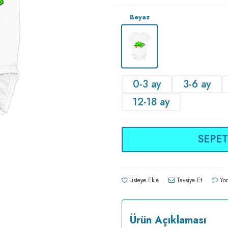
Beyaz
0-3 ay
3-6 ay
12-18 ay
SEPET
Listeye Ekle
Tavsiye Et
Yor
Ürün Açıklaması