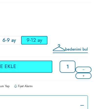
6-9 ay
9-12 ay
bedenimi bul
E EKLE
um Yap
Fiyat Alarmı