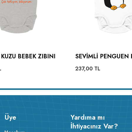
 KUZU BEBEK ZIBINI
SEVIMLI PENGUEN 
ZIBINI
L
237,00
TL
Üye
Yardıma mı
İhtiyacınız Var?