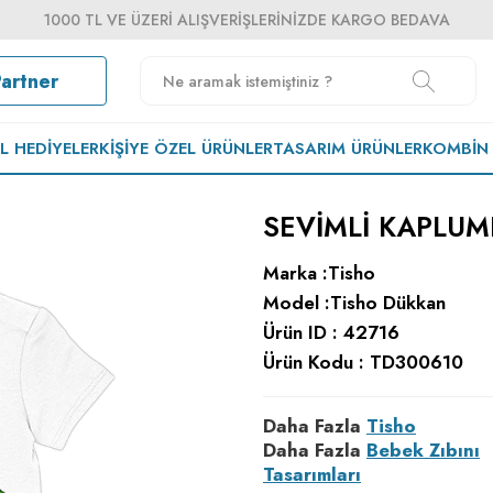
1000 TL VE ÜZERI ALIŞVERIŞLERINIZDE KARGO BEDAVA
Partner
EL HEDIYELER
KIŞIYE ÖZEL ÜRÜNLER
TASARIM ÜRÜNLER
KOMBIN
SEVIMLI KAPLUM
Marka :
Tisho
Model :
Tisho Dükkan
Ürün ID :
42716
Ürün Kodu :
TD300610
Daha Fazla
Tisho
Daha Fazla
Bebek Zıbını
Tasarımları