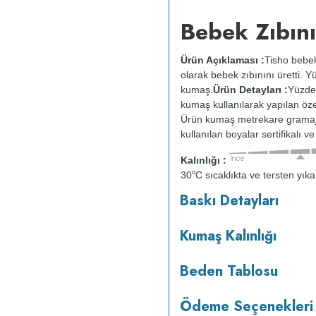
Bebek Zıbını
Ürün Açıklaması :
Tisho bebek
olarak bebek zıbınını üretti.
kumaş.
Ürün Detayları :
Yüzde 
kumaş kullanılarak yapılan özel
Ürün kumaş metrekare gramajı
kullanılan boyalar sertifikalı 
Kalınlığı :
o
30
C sıcaklıkta ve tersten yıka
kurutulmaz.
Orta ısıda ve terst
Baskı Detayları
Kumaş Kalınlığı
Beden Tablosu
Ödeme Seçenekleri