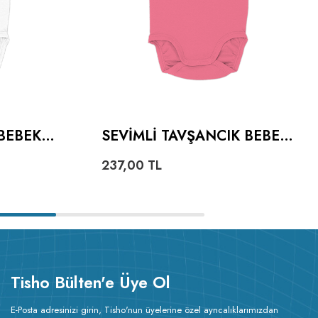
BEBEK
SEVIMLI TAVŞANCIK BEBEK
ZIBINI
237,00
TL
Tisho Bülten'e Üye Ol
E-Posta adresinizi girin, Tisho'nun üyelerine özel ayrıcalıklarımızdan