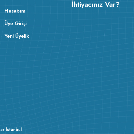
İhtiyacınız Var?
Hesabım
Üye Girişi
Yeni Üyelik
v233.25
ar İstanbul