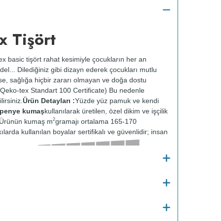
x Tişört
x basic tişört rahat kesimiyle çocukların her an
el... Dilediğiniz gibi dizayn ederek çocukları mutlu
 ise, sağlığa hiçbir zararı olmayan ve doğa dostu
Qeko-tex Standart 100 Certificate) Bu nedenle
irsiniz.
Ürün Detayları :
Yüzde yüz pamuk ve kendi
t penye kumaş
kullanılarak üretilen, özel dikim ve işçilik
2
r. Ürünün kumaş m
gramajı ortalama 165-170
ılarda kullanılan boyalar sertifikalı ve güvenlidir; insan
Kalınlığı :
Bakım
o
30
de ve tersten yıkanır.
Kuru temizleme
e kurutulmaz.
Orta ısıda ve tersten ütülenir.