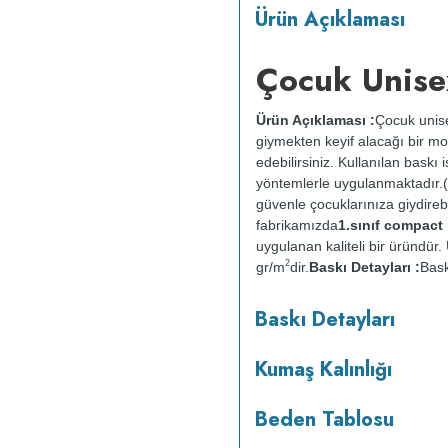
Ürün Açıklaması
Çocuk Unise
Ürün Açıklaması :
Çocuk unise
giymekten keyif alacağı bir mod
edebilirsiniz. Kullanılan baskı
yöntemlerle uygulanmaktadır.(
güvenle çocuklarınıza giydirebil
fabrikamızda
1.sınıf compac
uygulanan kaliteli bir üründü
2
gr/m
dir.
Baskı Detayları :
Bask
sağlığına zarar vermez.
Kumaş 
Baskı Detayları
:
Kısa programda maksimum 
yapılmaz.
Kurutma makinesind
Kumaş Kalınlığı
Beden Tablosu