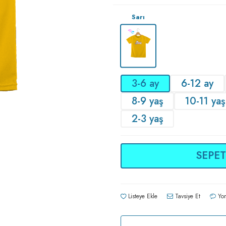
Sarı
3-6 ay
6-12 ay
8-9 yaş
10-11 yaş
2-3 yaş
SEPET
Listeye Ekle
Tavsiye Et
Yor