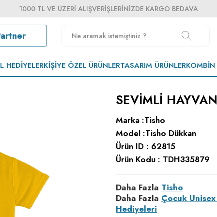
1000 TL VE ÜZERI ALIŞVERIŞLERINIZDE KARGO BEDAVA
Partner
EL HEDIYELER
KIŞIYE ÖZEL ÜRÜNLER
TASARIM ÜRÜNLER
KOMBIN
SEVIMLI HAYVA
Marka :
Tisho
Model :
Tisho Dükkan
Ürün ID :
62815
Ürün Kodu :
TDH335879
Daha Fazla
Tisho
Daha Fazla
Çocuk Unisex 
Hediyeleri