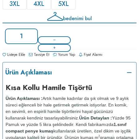
3XL
4XL
5XL
bedenimi bul
Listeye Ekle
Tavsiye Et
Yorum Yap
Fiyat Alarmı
Ürün Açıklaması
Kısa Kollu Hamile Tişörtü
Ürün Açıklaması :
Artık hamile kadınlar da şık olmak ve 9 aylık
süreci eğlenceli bir hale getirmek getirmek istiyorlar. En komik,
en sevimli, en espirili hamile tişörtlerini hayal gücünüzü
kullanarak kendiniz tasarlayabilirsiniz.
Ürün Detayları :
Yüzde 95
Pamuk ve yüzde 5 likra şeklindedir. Kendi fabrikamızda
1.sınıf
compact penye kumaş
kullanılarak üretilen, özel dikim ve işçilik
2
uygulanan kaliteli bir üründür. Ürünün kumaş m
gramajı ortalama