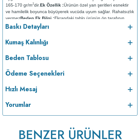
2
165-170 gr/m
dir.
Ek Özellik :
Ürünün özel yan şeritleri esnektir
ve hamilelik boyunca büyüyerek vucüda uyum sağlar. Rahatsızlık
vermez
Beden Ek Bilgi :
Ekrandaki tablo ürünün ön tarafının
Baskı Detayları
ölçüsüdür. Arka taraf ön taraftan 2cm daha kısadır.
Baskı
Detayları :
Baskılarda kullanılan boyalar sertifikalı ve güvenlidir;
insan sağlığına zarar vermez.
Kumaş Kalınlığı :
Kumaş Kalınlığı
Bakım :
Kısa programda
o
Beden Tablosu
maksimum 30
C de ve tersten yıkanır.
Kuru temizleme
yapılmaz.
Kurutma makinesinde kurutulmaz.
Orta ısıda ve tersten
Ödeme Seçenekleri
Hızlı Mesaj
Yorumlar
BENZER ÜRÜNLER