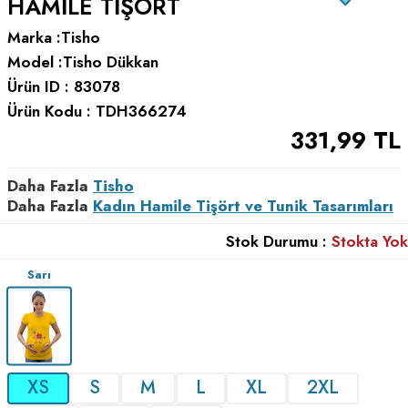
HAMILE TIŞÖRT
Marka :
Tisho
Model :
Tisho Dükkan
Ürün ID :
83078
Ürün Kodu :
TDH366274
331,99
TL
Daha Fazla
Tisho
Daha Fazla
Kadın Hamile Tişört ve Tunik Tasarımları
Stok Durumu :
Stokta Yok
Sarı
XS
S
M
L
XL
2XL