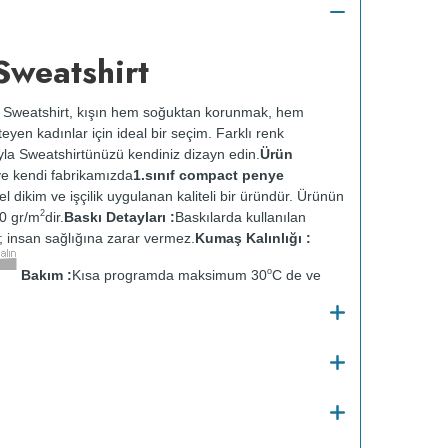
Sweatshirt
 Sweatshirt, kışın hem soğuktan korunmak, hem
yen kadınlar için ideal bir seçim. Farklı renk
yla Sweatshirtünüzü kendiniz dizayn edin.
Ürün
e kendi fabrikamızda
1.sınıf compact penye
zel dikim ve işçilik uygulanan kaliteli bir üründür. Ürünün
2
0 gr/m
dir.
Baskı Detayları :
Baskılarda kullanılan
ir; insan sağlığına zarar vermez.
Kumaş Kalınlığı :
o
Bakım :
Kısa programda maksimum 30
C de ve
 yapılmaz.
Kurutma makinesinde kurutulmaz.
Orta