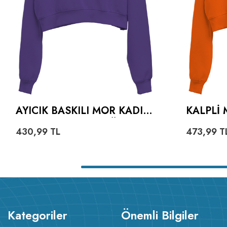
AYICIK BASKILI MOR KADIN
KALPLI 
CROP HOODIE KAPÜŞONLU
TURUNC
430,99
TL
473,99
T
SWEATSHIRT
HOODIE
SWEATS
Kategoriler
Önemli Bilgiler