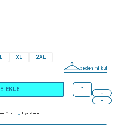
L
XL
2XL
bedenimi bul
E EKLE
um Yap
Fiyat Alarmı