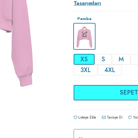
Tasarımları
Pembe
XS
S
M
3XL
4XL
SEPET
Listeye Ekle
Tavsiye Et
Yor