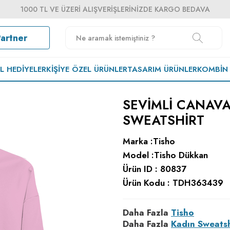
1000 TL VE ÜZERI ALIŞVERIŞLERINIZDE KARGO BEDAVA
Partner
EL HEDIYELER
KIŞIYE ÖZEL ÜRÜNLER
TASARIM ÜRÜNLER
KOMBIN
SEVIMLI CANAV
SWEATSHIRT
Marka :
Tisho
Model :
Tisho Dükkan
Ürün ID :
80837
Ürün Kodu :
TDH363439
Daha Fazla
Tisho
Daha Fazla
Kadın Sweatsh