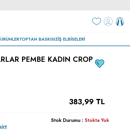
 ÜRÜNLER
TOPTAN BASKISIZ
İŞ ELBISELERI
ARLAR PEMBE KADIN CROP
383,99
TL
Stok Durumu :
Stokta Yok
irt