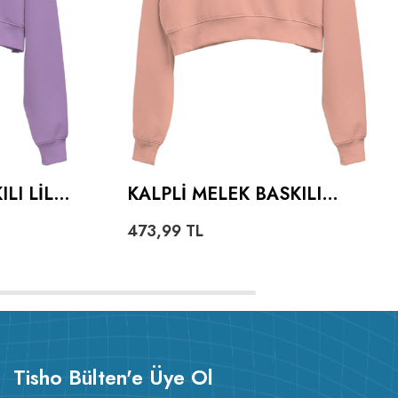
LI LILA
KALPLI MELEK BASKILI
IE
YAVRU AĞZI KADIN CROP
473,99
TL
SHIRT
HOODIE KAPÜŞONLU
SWEATSHIRT
Tisho Bülten'e Üye Ol