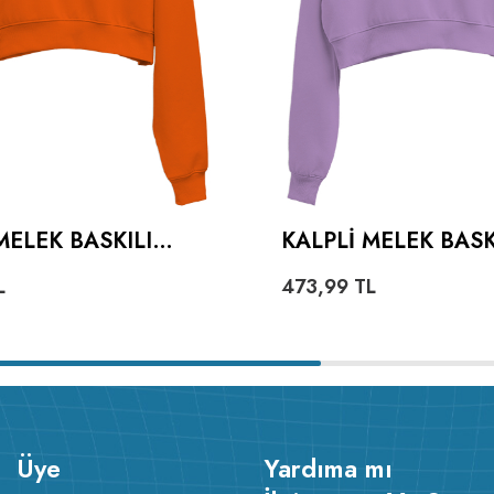
MELEK BASKILI
KALPLI MELEK BASKI
U KADIN CROP
KADIN CROP HOOD
L
473,99
TL
 KAPÜŞONLU
KAPÜŞONLU SWEAT
HIRT
Üye
Yardıma mı