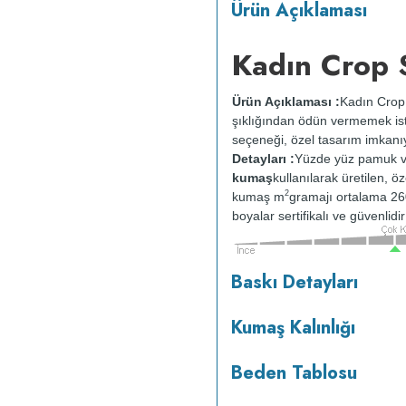
Ürün Açıklaması
Kadın Crop 
Ürün Açıklaması :
Kadın Crop
şıklığından ödün vermemek iste
seçeneği, özel tasarım imkanı
Detayları :
Yüzde yüz pamuk v
kumaş
kullanılarak üretilen, ö
2
kumaş m
gramajı ortalama 26
boyalar sertifikalı ve güvenlid
tersten yıkanır.
Kuru temizleme
Baskı Detayları
ısıda ve tersten ütülenir.
Kumaş Kalınlığı
Beden Tablosu