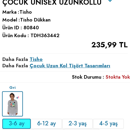
ÇOCUK UNISEX UZUNKOLLU
Marka :
Tisho
Model :
Tisho Dükkan
Ürün ID :
80840
Ürün Kodu :
TDH363442
235,99
TL
Daha Fazla
Tisho
Daha Fazla
Çocuk Uzun Kol Tişört Tasarımları
Stok Durumu :
Stokta Yok
Gri
3-6 ay
6-12 ay
2-3 yaş
4-5 yaş