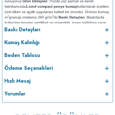
sunuyoruz.
Ürün Detayları :
Yüzde yüz pamuk ve kendi
fabrikamızda
1.sınıf compact penye kumaş
kullanılarak üretilen,
özel dikim ve işçilik uygulanan kaliteli bir üründür. Ürünün kumaş
2
2
m
gramajı ortalama 260 gr/m
dir.
Baskı Detayları :
Baskılarda
kullanılan boyalar sertifikalı ve güvenlidir; insan sağlığına zarar
Baskı Detayları
vermez.
Kumaş Kalınlığı :
o
Bakım :
Kısa programda maksimum 30
C de ve tersten
Kumaş Kalınlığı
yıkanır.
Kuru temizleme yapılmaz.
Kurutma makinesinde
kurutulmaz.
Orta ısıda ve tersten ütülenir.
Beden Tablosu
Ödeme Seçenekleri
Hızlı Mesaj
Yorumlar