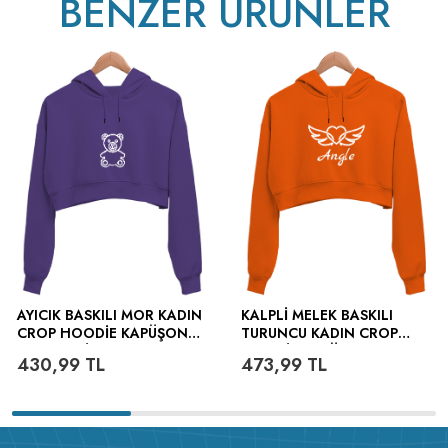
BENZER ÜRÜNLER
v223.22
AYICIK BASKILI MOR KADIN
KALPLI MELEK BASKILI
CROP HOODIE KAPÜŞONLU
TURUNCU KADIN CROP
SWEATSHIRT
HOODIE KAPÜŞONLU
430,99
TL
473,99
TL
SWEATSHIRT