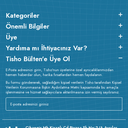
Kategoriler
Önemli Bilgiler
Üye
Yardıma mı İhtiyacınız Var?
Tisho Bülten'e Üye Ol
E-Posta adresinizi girin, Tisho'nun üyelerine özel ayrıcalıklarımızdan
hemen haberdar olun, harika fırsatlardan hemen faydalanın.
Bu formu göndererek, sağladığım kişisel verilerin Tisho tarafından Kişisel
Verilerin Korunmasına İlişkin Aydınlatma Metni kapsamında bu amaçla
işlenmesine ve hizmet sağlayıcılara aktarılmasına izin vermiş sayılırsınız.
Cihangir Mh Kirazlı Cd Piyasa Sk No:3/A Avcılar