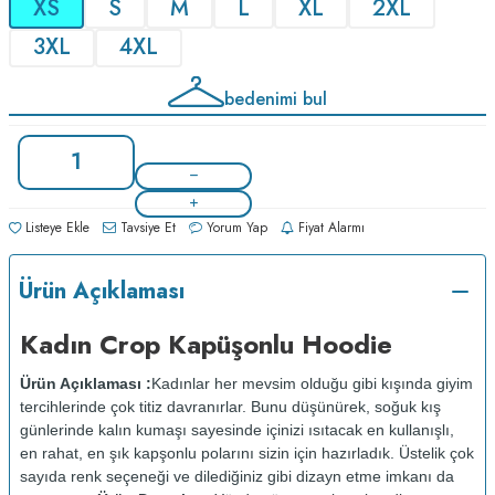
XS
S
M
L
XL
2XL
3XL
4XL
bedenimi bul
Listeye Ekle
Tavsiye Et
Yorum Yap
Fiyat Alarmı
Ürün Açıklaması
Kadın Crop Kapüşonlu Hoodie
Ürün Açıklaması :
Kadınlar her mevsim olduğu gibi kışında giyim
tercihlerinde çok titiz davranırlar. Bunu düşünürek, soğuk kış
günlerinde kalın kumaşı sayesinde içinizi ısıtacak en kullanışlı,
en rahat, en şık kapşonlu polarını sizin için hazırladık. Üstelik çok
sayıda renk seçeneği ve dilediğiniz gibi dizayn etme imkanı da