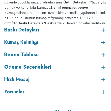
güvenle çocuklarınıza giydirebilirsiniz.
Ürün Detayları :
Yüzde yüz
pamuk ve kendi fabrikamızda
1.sınıf compact penye
kumaş
kullanılarak üretilen, özel dikim ve işçilik uygulanan kaliteli
2
bir üründür. Ürünün kumaş m
gramajı ortalama 165-170
2
gr/m
dir.
Baskı Detayları :
Baskılarda kullanılan boyalar sertifikalı
Baskı Detayları
ve güvenlidir; insan sağlığına zarar vermez.
Kumaş Kalınlığı :
Bakım :
Kısa programda
Kumaş Kalınlığı
o
maksimum 30
de ve tersten yıkanır.
Kuru temizleme
yapılmaz.
Kurutma makinesinde kurutulmaz.
Orta ısıda ve tersten
Beden Tablosu
Ödeme Seçenekleri
Hızlı Mesaj
Yorumlar