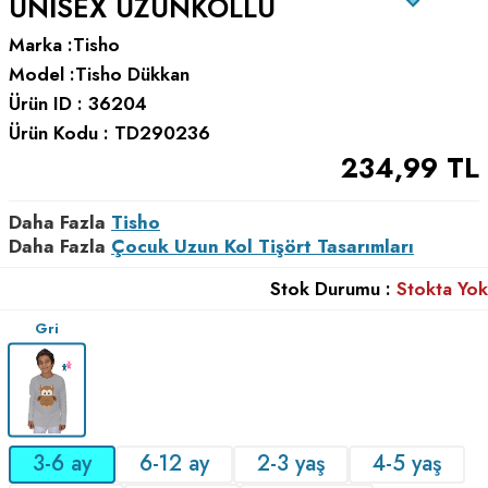
UNISEX UZUNKOLLU
Marka :
Tisho
Model :
Tisho Dükkan
Ürün ID :
36204
Ürün Kodu :
TD290236
234,99
TL
Daha Fazla
Tisho
Daha Fazla
Çocuk Uzun Kol Tişört Tasarımları
Stok Durumu :
Stokta Yok
Gri
3-6 ay
6-12 ay
2-3 yaş
4-5 yaş