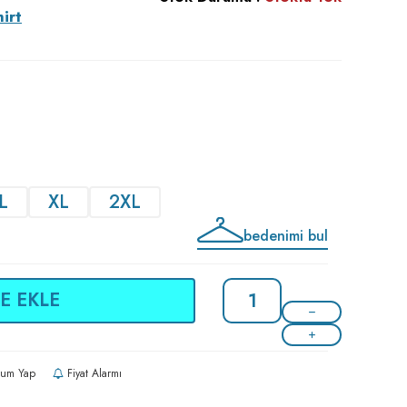
irt
L
XL
2XL
bedenimi bul
E EKLE
um Yap
Fiyat Alarmı