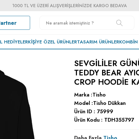
1000 TL VE ÜZERI ALIŞVERIŞLERINIZDE KARGO BEDAVA
Partner
EL HEDIYELER
KIŞIYE ÖZEL ÜRÜNLER
TASARIM ÜRÜNLER
KOMBIN
SEVGILILER GÜN
TEDDY BEAR AYIC
CROP HOODIE K
Marka :
Tisho
Model :
Tisho Dükkan
Ürün ID :
75999
Ürün Kodu :
TDH355797
Daha Fazla
Tisho