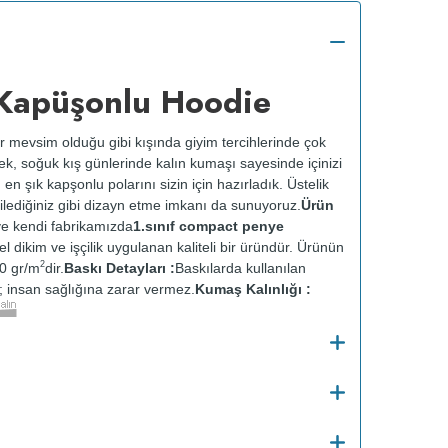
Kapüşonlu Hoodie
r mevsim olduğu gibi kışında giyim tercihlerinde çok
rek, soğuk kış günlerinde kalın kumaşı sayesinde içinizi
, en şık kapşonlu polarını sizin için hazırladık. Üstelik
ilediğiniz gibi dizayn etme imkanı da sunuyoruz.
Ürün
e kendi fabrikamızda
1.sınıf compact penye
zel dikim ve işçilik uygulanan kaliteli bir üründür. Ürünün
2
0 gr/m
dir.
Baskı Detayları :
Baskılarda kullanılan
ir; insan sağlığına zarar vermez.
Kumaş Kalınlığı :
o
Bakım :
Kısa programda maksimum 30
C de ve
 yapılmaz.
Kurutma makinesinde kurutulmaz.
Orta