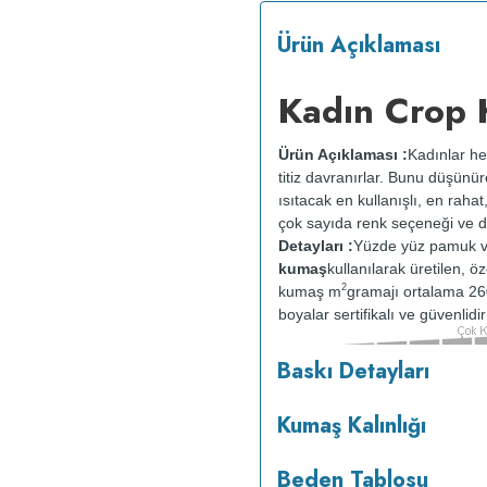
Ürün Açıklaması
Kadın Crop 
Ürün Açıklaması :
Kadınlar he
titiz davranırlar. Bunu düşünü
ısıtacak en kullanışlı, en rahat
çok sayıda renk seçeneği ve d
Detayları :
Yüzde yüz pamuk v
kumaş
kullanılarak üretilen, ö
2
kumaş m
gramajı ortalama 26
boyalar sertifikalı ve güvenlid
Baskı Detayları
tersten yıkanır.
Kuru temizleme
ısıda ve tersten ütülenir.
Kumaş Kalınlığı
Beden Tablosu