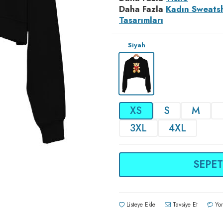
Daha Fazla
Kadın Sweatsh
Tasarımları
Siyah
XS
S
M
3XL
4XL
SEPET
Listeye Ekle
Tavsiye Et
Yor