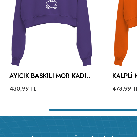
AYICIK BASKILI MOR KADIN
KALPLI 
CROP HOODIE KAPÜŞONLU
TURUNC
430,99
TL
473,99
T
SWEATSHIRT
HOODIE
SWEATS