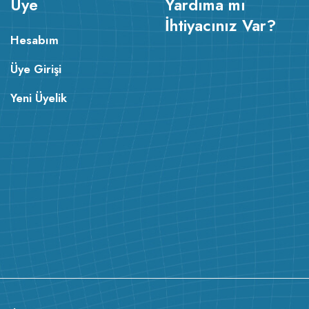
Üye
Yardıma mı
İhtiyacınız Var?
Hesabım
Üye Girişi
Yeni Üyelik