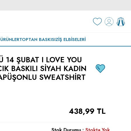
 ÜRÜNLER
TOPTAN BASKISIZ
İŞ ELBISELERI
Ü 14 ŞUBAT I LOVE YOU
IK BASKILI SIYAH KADIN
APÜŞONLU SWEATSHIRT
438,99
TL
Stok Durumu :
Stokta Yok