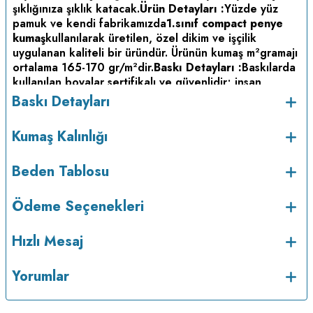
şıklığınıza şıklık katacak.
Ürün Detayları :
Yüzde yüz
pamuk ve kendi fabrikamızda
1.sınıf compact penye
kumaş
kullanılarak üretilen, özel dikim ve işçilik
uygulanan kaliteli bir üründür. Ürünün kumaş m
gramajı
2
ortalama 165-170 gr/m
dir.
Baskı Detayları :
Baskılarda
2
kullanılan boyalar sertifikalı ve güvenlidir; insan
sağlığına zarar vermez.
Kumaş Kalınlığı :
Baskı Detayları
Bakım :
Kısa programda
Kumaş Kalınlığı
maksimum 30
C sıcaklıkta ve tersten yıkanır.
Kuru
o
temizleme yapılmaz.
Kurutma makinesinde
kurutulmaz.
Orta ısıda ve tersten ütülenir.
Beden Tablosu
Ödeme Seçenekleri
Hızlı Mesaj
Yorumlar