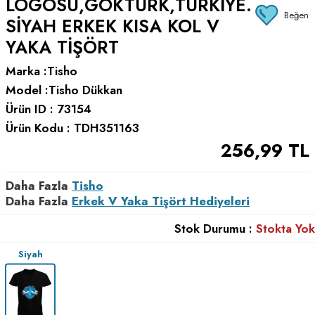
LOGOSU,GÖKTÜRK,TÜRKIYE.
Beğen
SIYAH ERKEK KISA KOL V
YAKA TIŞÖRT
Marka :
Tisho
Model :
Tisho Dükkan
Ürün ID :
73154
Ürün Kodu :
TDH351163
256,99
TL
Daha Fazla
Tisho
Daha Fazla
Erkek V Yaka Tişört Hediyeleri
Stok Durumu :
Stokta Yok
Siyah