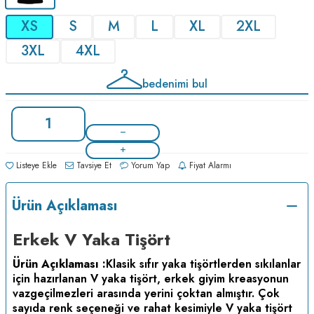
XS
S
M
L
XL
2XL
3XL
4XL
bedenimi bul
Listeye Ekle
Tavsiye Et
Yorum Yap
Fiyat Alarmı
Ürün Açıklaması
Erkek V Yaka Tişört
Ürün Açıklaması :
Klasik sıfır yaka tişörtlerden sıkılanlar
için hazırlanan V yaka tişört, erkek giyim kreasyonun
vazgeçilmezleri arasında yerini çoktan almıştır. Çok
sayıda renk seçeneği ve rahat kesimiyle V yaka tişört