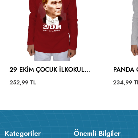
29 EKİM ÇOCUK İLKOKUL
PANDA 
KIRMIZI ÇOCUK UNISEX
UZUNKO
252,99
TL
234,99
T
UZUNKOLLU
Kategoriler
Önemli Bilgiler