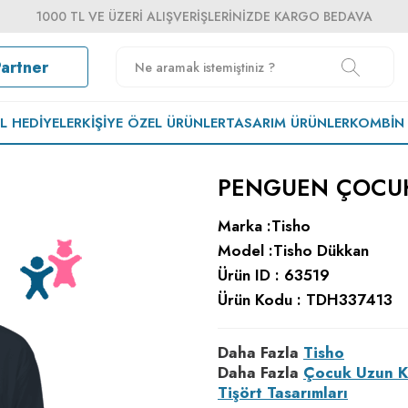
1000 TL VE ÜZERI ALIŞVERIŞLERINIZDE KARGO BEDAVA
Partner
EL HEDIYELER
KIŞIYE ÖZEL ÜRÜNLER
TASARIM ÜRÜNLER
KOMBIN
PENGUEN ÇOCUK
Marka :
Tisho
Model :
Tisho Dükkan
Ürün ID :
63519
Ürün Kodu :
TDH337413
Daha Fazla
Tisho
Daha Fazla
Çocuk Uzun K
Tişört Tasarımları