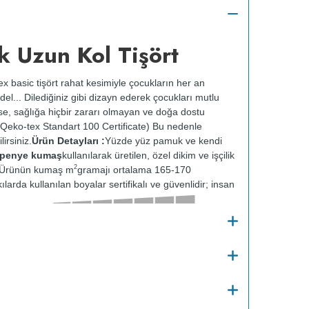
k Uzun Kol Tişört
x basic tişört rahat kesimiyle çocukların her an
el... Dilediğiniz gibi dizayn ederek çocukları mutlu
 ise, sağlığa hiçbir zararı olmayan ve doğa dostu
Qeko-tex Standart 100 Certificate) Bu nedenle
irsiniz.
Ürün Detayları :
Yüzde yüz pamuk ve kendi
t penye kumaş
kullanılarak üretilen, özel dikim ve işçilik
2
r. Ürünün kumaş m
gramajı ortalama 165-170
ılarda kullanılan boyalar sertifikalı ve güvenlidir; insan
Kalınlığı :
Bakım
o
30
de ve tersten yıkanır.
Kuru temizleme
e kurutulmaz.
Orta ısıda ve tersten ütülenir.