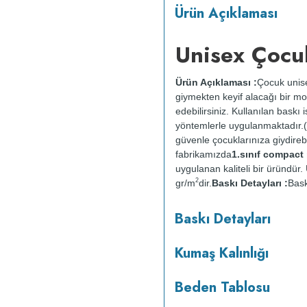
Ürün Açıklaması
Unisex Çocu
Ürün Açıklaması :
Çocuk unise
giymekten keyif alacağı bir mod
edebilirsiniz. Kullanılan baskı
yöntemlerle uygulanmaktadır.(
güvenle çocuklarınıza giydirebil
fabrikamızda
1.sınıf compac
uygulanan kaliteli bir üründü
2
gr/m
dir.
Baskı Detayları :
Bask
sağlığına zarar vermez.
Kumaş 
Baskı Detayları
:
Kısa programda maksimum 
yapılmaz.
Kurutma makinesind
Kumaş Kalınlığı
Beden Tablosu