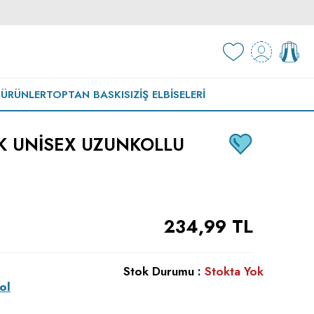
 ÜRÜNLER
TOPTAN BASKISIZ
İŞ ELBISELERI
 UNISEX UZUNKOLLU
234,99
TL
Stok Durumu :
Stokta Yok
ol