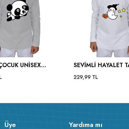
ÇOCUK UNISEX
SEVIMLI HAYALET T
LLU
ÇOCUK UNISEX UZ
L
229,99
TL
Üye
Yardıma mı