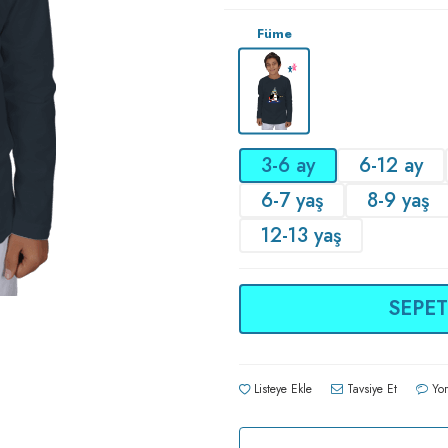
Füme
3-6 ay
6-12 ay
6-7 yaş
8-9 yaş
12-13 yaş
SEPET
Listeye Ekle
Tavsiye Et
Yor