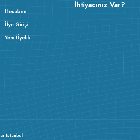
İhtiyacınız Var?
Hesabım
Üye Girişi
Yeni Üyelik
v233.25
ar İstanbul