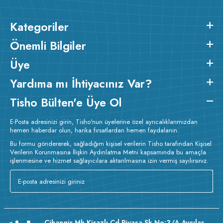
Kategoriler
Önemli Bilgiler
Üye
Yardıma mı İhtiyacınız Var?
Tisho Bülten'e Üye Ol
E-Posta adresinizi girin, Tisho'nun üyelerine özel ayrıcalıklarımızdan
hemen haberdar olun, harika fırsatlardan hemen faydalanın.
Bu formu göndererek, sağladığım kişisel verilerin Tisho tarafından Kişisel
Verilerin Korunmasına İlişkin Aydınlatma Metni kapsamında bu amaçla
işlenmesine ve hizmet sağlayıcılara aktarılmasına izin vermiş sayılırsınız.
Cihangir Mh Kirazlı Cd Piyasa Sk No:3/A Avcılar