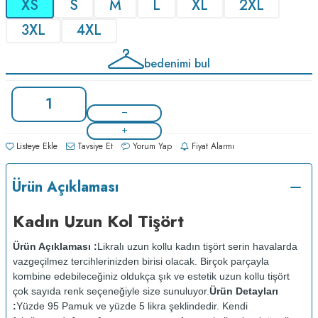
XS
S
M
L
XL
2XL
3XL
4XL
bedenimi bul
Listeye Ekle
Tavsiye Et
Yorum Yap
Fiyat Alarmı
Ürün Açıklaması
Kadın Uzun Kol Tişört
Ürün Açıklaması :
Likralı uzun kollu kadın tişört serin havalarda
vazgeçilmez tercihlerinizden birisi olacak. Birçok parçayla
kombine edebileceğiniz oldukça şık ve estetik uzun kollu tişört
çok sayıda renk seçeneğiyle size sunuluyor.
Ürün Detayları
:
Yüzde 95 Pamuk ve yüzde 5 likra şeklindedir. Kendi