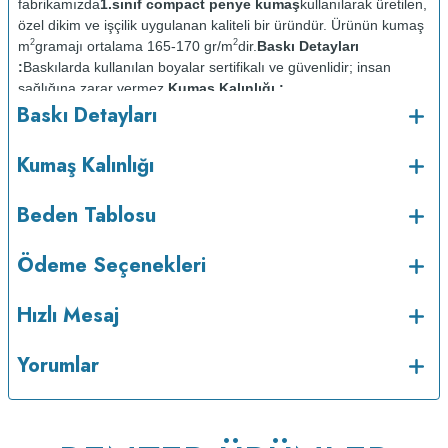
fabrikamızda
1.sınıf compact penye kumaş
kullanılarak üretilen,
özel dikim ve işçilik uygulanan kaliteli bir üründür. Ürünün kumaş
2
2
m
gramajı ortalama 165-170 gr/m
dir.
Baskı Detayları
:
Baskılarda kullanılan boyalar sertifikalı ve güvenlidir; insan
sağlığına zarar vermez.
Kumaş Kalınlığı :
Baskı Detayları
Bakım :
Kısa programda
o
maksimum 30
C de ve tersten yıkanır.
Kuru temizleme
Kumaş Kalınlığı
yapılmaz.
Kurutma makinesinde kurutulmaz.
Orta ısıda ve tersten
Beden Tablosu
Ödeme Seçenekleri
Hızlı Mesaj
Yorumlar
ütülenir.