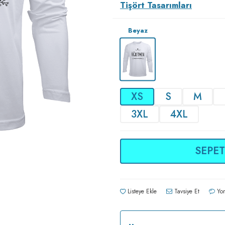
Tişört Tasarımları
Beyaz
XS
S
M
3XL
4XL
SEPET
Listeye Ekle
Tavsiye Et
Yor