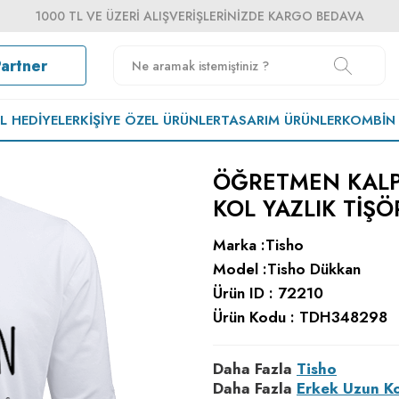
1000 TL VE ÜZERI ALIŞVERIŞLERINIZDE KARGO BEDAVA
Partner
EL HEDIYELER
KIŞIYE ÖZEL ÜRÜNLER
TASARIM ÜRÜNLER
KOMBIN
ÖĞRETMEN KALP
KOL YAZLIK TIŞÖ
Marka :
Tisho
Model :
Tisho Dükkan
Ürün ID :
72210
Ürün Kodu :
TDH348298
Daha Fazla
Tisho
Daha Fazla
Erkek Uzun K