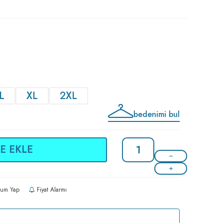
L
XL
2XL
bedenimi bul
E EKLE
um Yap
Fiyat Alarmı