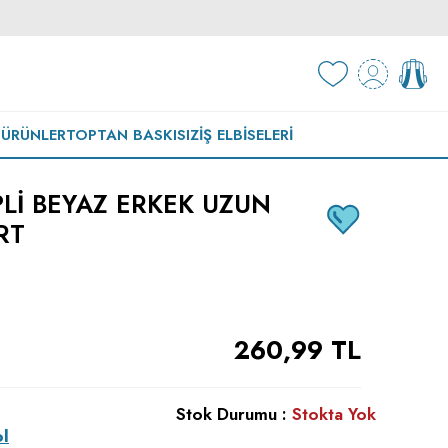
 ÜRÜNLER
TOPTAN BASKISIZ
İŞ ELBISELERI
LI BEYAZ ERKEK UZUN
RT
260,99
TL
Stok Durumu :
Stokta Yok
ol