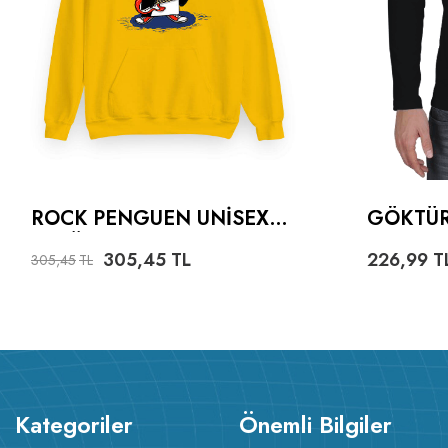
ROCK PENGUEN UNISEX
GÖKTÜR
KAPÜŞONLU SWEATSHIRT
ERKEK 
305,45
TL
226,99
T
305,45
TL
Kategoriler
Önemli Bilgiler