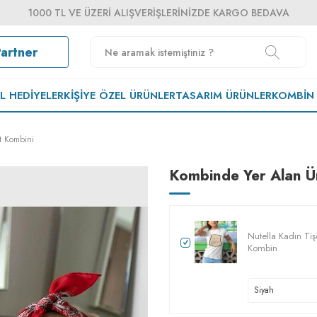
1000 TL VE ÜZERI ALIŞVERIŞLERINIZDE KARGO BEDAVA
Partner
EL HEDIYELER
KIŞIYE ÖZEL ÜRÜNLER
TASARIM ÜRÜNLER
KOMBIN
t Kombini
Kombinde Yer Alan Ü
Nutella Kadın Tişö
Kombin