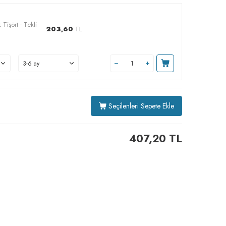
Tişört - Tekli
203,60
TL
Seçilenleri Sepete Ekle
407,20
TL