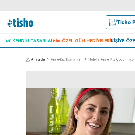
Tisho 
KENDIN TASARLA
ÖZEL GÜN HEDIYELERI
KIŞIYE ÖZ
Anasayfa
Anne-Kız Kombinleri
Nutella Anne Kız Çocuk Tişör