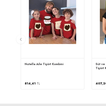
Nutella Aile Tişört Kombini
Süt ve
Tişört 
814,41
TL
407,2