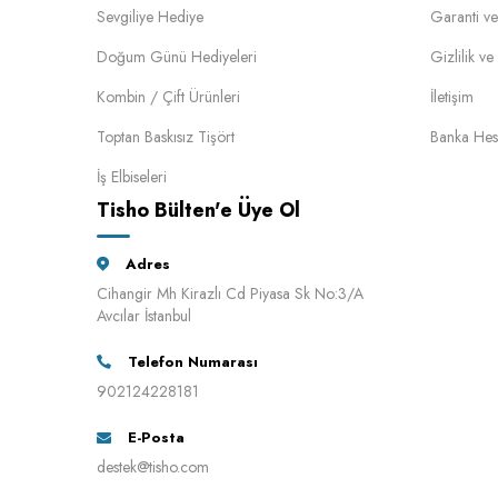
Sevgiliye Hediye
Garanti ve
Doğum Günü Hediyeleri
Gizlilik v
Kombin / Çift Ürünleri
İletişim
Toptan Baskısız Tişört
Banka Hes
İş Elbiseleri
Tisho Bülten'e Üye Ol
Adres
Cihangir Mh Kirazlı Cd Piyasa Sk No:3/A
Avcılar İstanbul
Telefon Numarası
902124228181
E-Posta
destek@tisho.com