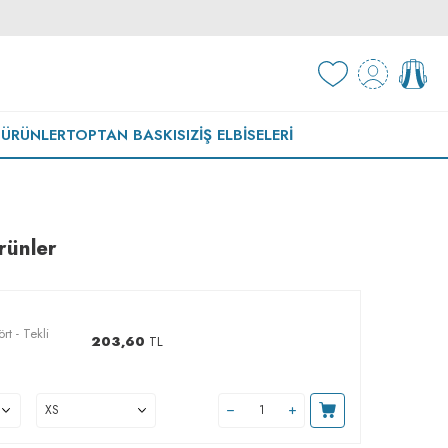
 ÜRÜNLER
TOPTAN BASKISIZ
İŞ ELBISELERI
rünler
rt - Tekli
203,60
TL