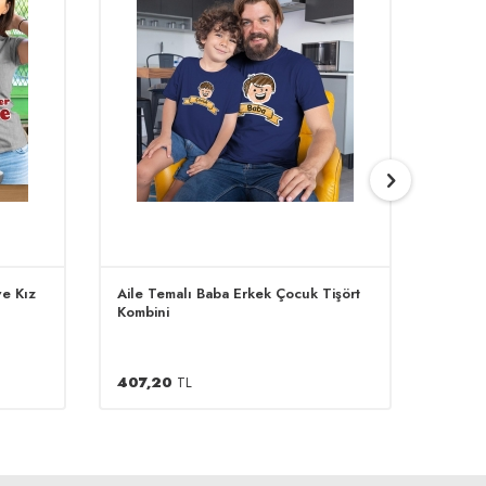
e Kız
Aile Temalı Baba Erkek Çocuk Tişört
Mutlu 
Kombini
Kombi
407,20
TL
407,