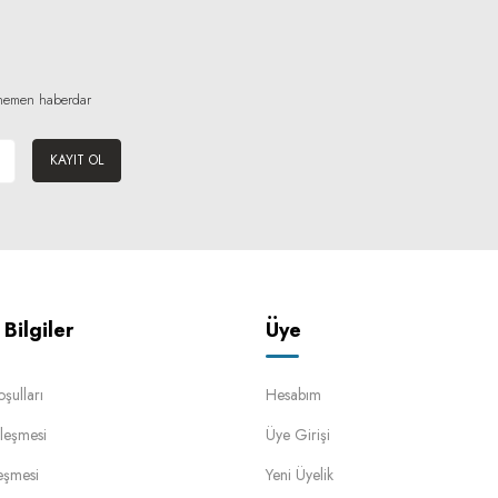
n hemen haberdar
KAYIT OL
Bilgiler
Üye
oşulları
Hesabım
leşmesi
Üye Girişi
eşmesi
Yeni Üyelik