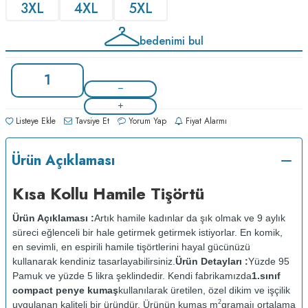
3XL
4XL
5XL
bedenimi bul
Listeye Ekle
Tavsiye Et
Yorum Yap
Fiyat Alarmı
Ürün Açıklaması
Kısa Kollu Hamile Tişörtü
Ürün Açıklaması :
Artık hamile kadınlar da şık olmak ve 9 aylık
süreci eğlenceli bir hale getirmek getirmek istiyorlar. En komik,
en sevimli, en espirili hamile tişörtlerini hayal gücünüzü
kullanarak kendiniz tasarlayabilirsiniz.
Ürün Detayları :
Yüzde 95
Pamuk ve yüzde 5 likra şeklindedir. Kendi fabrikamızda
1.sınıf
compact penye kumaş
kullanılarak üretilen, özel dikim ve işçilik
2
uygulanan kaliteli bir üründür. Ürünün kumaş m
gramajı ortalama