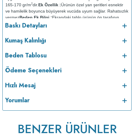
2
165-170 gr/m
dir.
Ek Özellik :
Ürünün özel yan şeritleri esnektir
ve hamilelik boyunca büyüyerek vucüda uyum sağlar. Rahatsızlık
vermez
Beden Ek Bilgi :
Ekrandaki tablo ürünün ön tarafının
Baskı Detayları
ölçüsüdür. Arka taraf ön taraftan 2cm daha kısadır.
Baskı
Detayları :
Baskılarda kullanılan boyalar sertifikalı ve güvenlidir;
insan sağlığına zarar vermez.
Kumaş Kalınlığı :
Kumaş Kalınlığı
Bakım :
Kısa programda
o
Beden Tablosu
maksimum 30
C de ve tersten yıkanır.
Kuru temizleme
yapılmaz.
Kurutma makinesinde kurutulmaz.
Orta ısıda ve tersten
Ödeme Seçenekleri
Hızlı Mesaj
Yorumlar
BENZER ÜRÜNLER