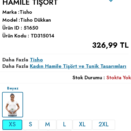
HAMILE TIŞÖRT
Marka :
Tisho
Model :
Tisho Dükkan
Ürün ID :
51650
Ürün Kodu :
TD315014
326,99
TL
Daha Fazla
Tisho
Daha Fazla
Kadın Hamile Tişört ve Tunik Tasarımları
Stok Durumu :
Stokta Yok
Beyaz
XS
S
M
L
XL
2XL