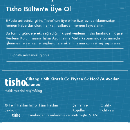
Tisho Bülten'e Üye Ol
E-Posta adresinizi girin, Tisho'nun üyelerine özel ayrıcalıklarımızdan
hemen haberdar olun, harika fırsatlardan hemen faydalanın.
Bu formu göndererek, sağladığım kişisel verilerin Tisho tarafından Kişisel
Verilerin Korunmasına İlişkin Aydınlatma Metni kapsamında bu amaçla
işlenmesine ve hizmet sağlayıcılara aktarılmasına izin vermiş sayılırsınız.
Cihangir Mh Kirazlı Cd Piyasa Sk No:3/A Avcılar
İstanbul
Hakkımızda
İletişim
Blog
© Telif Hakları tisho. Tüm hakları
Şartlar ve
Gizlilik
Saklıdır.
Koşullar
Politikası
Tarafından tasarlanmış ve üretilmiştir. 2026