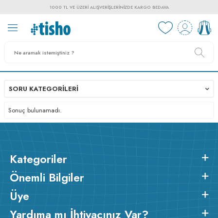
1000 TL VE ÜZERI ALIŞVERIŞLERINIZDE KARGO BEDAVA
SORU KATEGORILERI
Sonuç bulunamadı.
Kategoriler
Önemli Bilgiler
Üye
Yardıma mı İhtiyacınız Var?