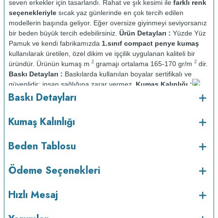
seven erkekler için tasarlandı. Rahat ve şık kesimi ile
farklı renk
seçenekleriyle
sıcak yaz günlerinde en çok tercih edilen
modellerin başında geliyor. Eğer oversize giyinmeyi seviyorsanız
bir beden büyük tercih edebilirsiniz.
Ürün Detayları :
Yüzde Yüz
Pamuk ve kendi fabrikamızda
1.sınıf compact penye kumaş
kullanılarak üretilen, özel dikim ve işçilik uygulanan kaliteli bir
2
2
üründür. Ürünün kumaş m
gramajı ortalama 165-170 gr/m
dir.
Baskı Detayları :
Baskılarda kullanılan boyalar sertifikalı ve
güvenlidir; insan sağlığına zarar vermez.
Kumaş Kalınlığı :
o
Baskı Detayları
Bakım :
Kısa programda maksimum 30
C sıcaklıkta ve tersten
yıkanır.
Kuru temizleme yapılmaz.
Kurutma makinesinde
kurutulmaz.
Orta ısıda ve tersten ütülenir.
Kumaş Kalınlığı
Beden Tablosu
Ödeme Seçenekleri
Hızlı Mesaj