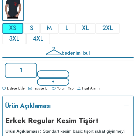
XS
S
M
L
XL
2XL
3XL
4XL
bedenimi bul
Listeye Ekle
Tavsiye Et
Yorum Yap
Fiyat Alarmı
Ürün Açıklaması
Erkek Regular Kesim Tişört
Ürün Açıklaması :
Standart kesim basic tişört
rahat
giyinmeyi